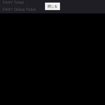
FANY Ticket
閉じる
FANY Online Ticket
FANY Channel
FANY Crowdfunding
FANY Mall
FANY Commu
法務・規約
プライバシーポリシー
反社会的勢力排除宣言
会社情報
吉本興業株式会社
お問い合わせ
その他