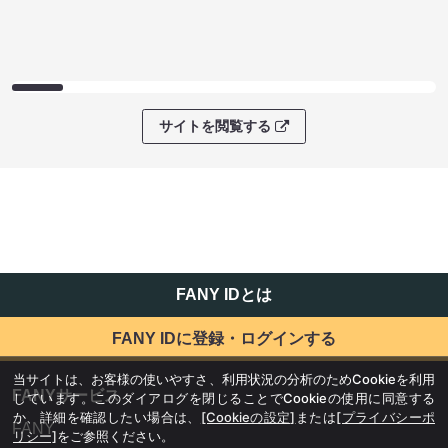
サイトを閲覧する
FANY IDとは
FANY IDに登録・ログインする
当サイトは、お客様の使いやすさ、利用状況の分析のためCookieを利用
FANYサービス
しています。このダイアログを閉じることでCookieの使用に同意する
か、詳細を確認したい場合は、
[Cookieの設定]
または
[プライバシーポ
FANY
リシー]
をご参照ください。