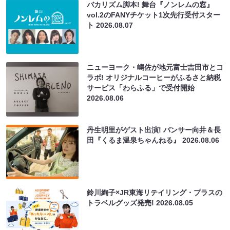
バカリズム脚本! 舞台『ノンレムの窓』
vol.2のFANYチケット1次先行受付スター
ト
2026.08.07
ニューヨーク・嶋佐が地元富士吉田市とコ
ラボ! オリジナルコーヒーがふるさと納税
サービス「わらふる」で受付開始
2026.08.06
丹生明里がゲスト出演! パンサー向井＆長
田『くるま温泉ちゃんねる』
2026.08.06
鈴川絢子×JR東海リテイリング・プラスの
トラベルグッズ発売!
2026.08.05