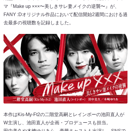
マ『Make up ×××〜美しきサレ妻メイクの逆襲〜』が、
FANY :Dオリジナル作品において配信開始2週間における過
去最多の視聴数を記録しました。
本作はKis-My-Ft2の二階堂高嗣とレインボーの池田直人が
W主演し、池田直人が企画・プロデュースも担当。
田中美久や木﨑ゆりあら、豪華キャストも出演し、SNSで