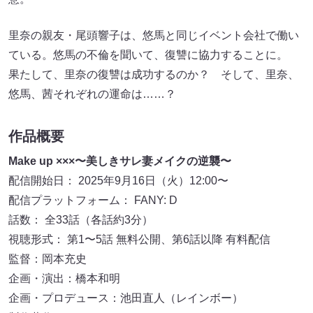
里奈の親友・尾頭響子は、悠馬と同じイベント会社で働い
ている。悠馬の不倫を聞いて、復讐に協力することに。
果たして、里奈の復讐は成功するのか？ そして、里奈、
悠馬、茜それぞれの運命は……？
作品概要
Make up ×××〜美しきサレ妻メイクの逆襲〜
配信開始日： 2025年9月16日（火）12:00〜
配信プラットフォーム： FANY: D
話数： 全33話（各話約3分）
視聴形式： 第1〜5話 無料公開、第6話以降 有料配信
監督：岡本充史
企画・演出：橋本和明
企画・プロデュース：池田直人（レインボー）