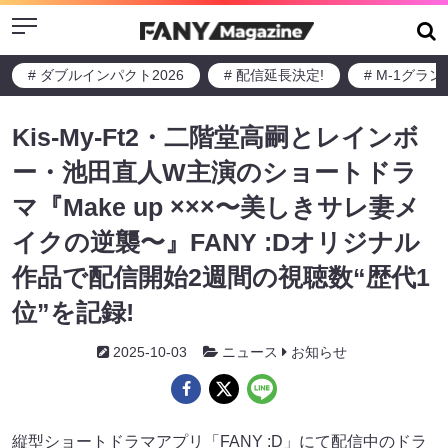
Menu
# ダブルインパクト2026
# 配信延長決定!
# M-1グラ
Kis-My-Ft2・二階堂高嗣とレインボ
ー・池田直人W主演のショートドラ
マ『Make up ×××〜美しきサレ妻メ
イクの逆襲〜』FANY :Dオリジナル
作品で配信開始2週間の視聴数“歴代1
位”を記録!
2025-10-03
ニュース
お知らせ
縦型ショートドラマアプリ「FANY :D」にて配信中のドラ