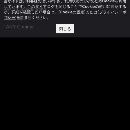
FANY Channel
当サイトは、お客様の使いやすさ、利用状況の分析のためCookieを利用
しています。このダイアログを閉じることでCookieの使用に同意する
FANY Crowdfunding
か、詳細を確認したい場合は、
[Cookieの設定]
または
[プライバシーポ
リシー]
をご参照ください。
FANY Mall
FANY Commu
閉じる
法務・規約
プライバシーポリシー
反社会的勢力排除宣言
会社情報
吉本興業株式会社
お問い合わせ
その他
よしもとニュースセンターアーカイブ