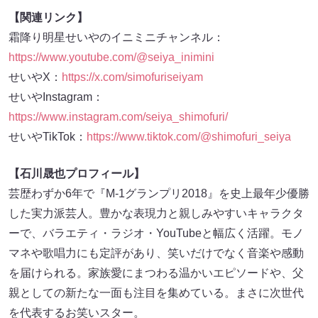
【関連リンク】
霜降り明星せいやのイニミニチャンネル：
https://www.youtube.com/@seiya_inimini
せいやX：
https://x.com/simofuriseiyam
せいやInstagram：
https://www.instagram.com/seiya_shimofuri/
せいやTikTok：
https://www.tiktok.com/@shimofuri_seiya
【石川晟也プロフィール】
芸歴わずか6年で『M-1グランプリ2018』を史上最年少優勝
した実力派芸人。豊かな表現力と親しみやすいキャラクタ
ーで、バラエティ・ラジオ・YouTubeと幅広く活躍。モノ
マネや歌唱力にも定評があり、笑いだけでなく音楽や感動
を届けられる。家族愛にまつわる温かいエピソードや、父
親としての新たな一面も注目を集めている。まさに次世代
を代表するお笑いスター。