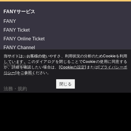
FANYサービス
FANY
FANY Ticket
FANY Online Ticket
FANY Channel
当サイトは、お客様の使いやすさ、利用状況の分析のためCookieを利用
FANY Crowdfunding
しています。このダイアログを閉じることでCookieの使用に同意する
FANY Mall
か、詳細を確認したい場合は、
[Cookieの設定]
または
[プライバシーポ
リシー]
をご参照ください。
FANY Commu
閉じる
法務・規約
プライバシーポリシー
反社会的勢力排除宣言
会社情報