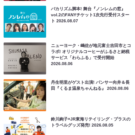
バカリズム脚本! 舞台『ノンレムの窓』
vol.2のFANYチケット1次先行受付スター
ト
2026.08.07
ニューヨーク・嶋佐が地元富士吉田市とコ
ラボ! オリジナルコーヒーがふるさと納税
サービス「わらふる」で受付開始
2026.08.06
丹生明里がゲスト出演! パンサー向井＆長
田『くるま温泉ちゃんねる』
2026.08.06
鈴川絢子×JR東海リテイリング・プラスの
トラベルグッズ発売!
2026.08.05