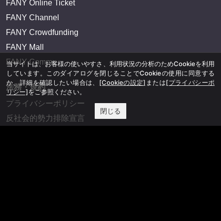
FANY Online Ticket
FANY Channel
FANY Crowdfunding
FANY Mall
FANY Commu
当サイトは、お客様の使いやすさ、利用状況の分析のためCookieを利用
しています。このダイアログを閉じることでCookieの使用に同意する
か、詳細を確認したい場合は、
[Cookieの設定]
または
[プライバシーポ
法務・規約
リシー]
をご参照ください。
プライバシーポリシー
閉じる
反社会的勢力排除宣言
会社情報
吉本興業株式会社
お問い合わせ
その他
よしもとニュースセンターアーカイブ