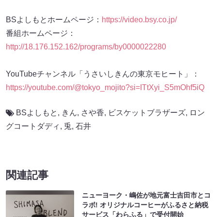
BSよしもとホームページ：
https://video.bsy.co.jp/
番組ホームページ：
http://18.176.152.162/programs/by0000022280
YouTubeチャンネル「うさいしきんの東京モヒート」：
https://youtube.com/@tokyo_mojito?si=ITtXyi_S5mOhf5iQ
BSよしもと
,
きん
,
さや香
,
ビスケットブラザーズ
,
ロン
グコートダディ
,
兎
,
石井
関連記事
ニューヨーク・嶋佐が地元富士吉田市とコ
ラボ! オリジナルコーヒーがふるさと納税
サービス「わらふる」で受付開始