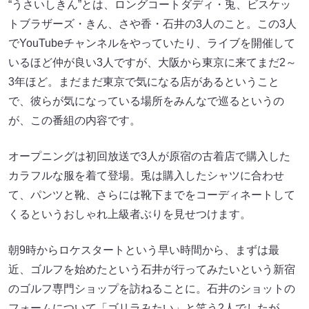
“うさいしきん”とは、ロングコートダディ・兎、ビスケッ
トブラザーズ・きん、さや香・石井の3人のこと。この3人
でYouTubeチャンネルをやっていたり、ライブを開催して
いるほど仲が良い3人ですが、大阪から東京に来てまだ2～
3年ほど。まだまだ東京で気になる店があるということ
で、彼らが気になっている場所をみんなで巡るというの
が、この番組の内容です。
オープニングは初回放送で3人が原宿の古着店で購入した
カラフルな服を着て登場。兎は購入したシャツに合わせ
て、パンツと靴、さらには靴下までをコーディネートして
くるというおしゃれ上級者ぶりを見せつけます。
朝9時からロケスタートという早い時間から、まずは最
近、ゴルフを始めたという石井が行ってみたいという新宿
のゴルフ専門ショップを訪ねることに。石井のショットの
フォームについて「ゴリラみたい」と笑う2人でしたが、