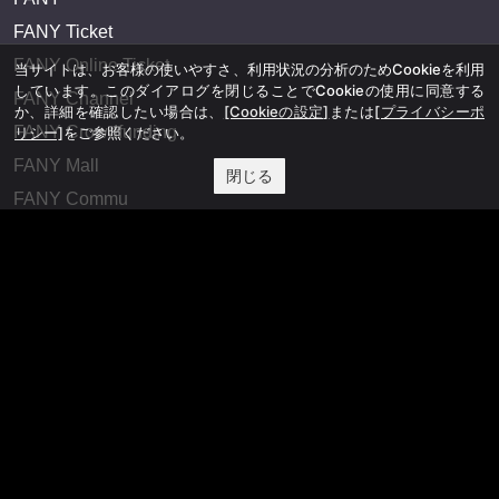
FANY Ticket
FANY Online Ticket
当サイトは、お客様の使いやすさ、利用状況の分析のためCookieを利用
しています。このダイアログを閉じることでCookieの使用に同意する
FANY Channel
か、詳細を確認したい場合は、
[Cookieの設定]
または
[プライバシーポ
FANY Crowdfunding
リシー]
をご参照ください。
FANY Mall
閉じる
FANY Commu
法務・規約
プライバシーポリシー
反社会的勢力排除宣言
会社情報
吉本興業株式会社
お問い合わせ