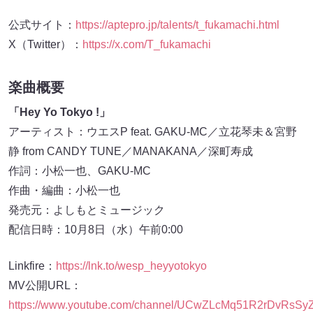
公式サイト：
https://aptepro.jp/talents/t_fukamachi.html
X（Twitter）：
https://x.com/T_fukamachi
楽曲概要
「Hey Yo Tokyo !」
アーティスト：ウエスP feat. GAKU-MC／立花琴未＆宮野
静 from CANDY TUNE／MANAKANA／深町寿成
作詞：小松一也、GAKU-MC
作曲・編曲：小松一也
発売元：よしもとミュージック
配信日時：10月8日（水）午前0:00
Linkfire：
https://lnk.to/wesp_heyyotokyo
MV公開URL：
https://www.youtube.com/channel/UCwZLcMq51R2rDvRsSy
※10月8日（水）午前0:00に公開