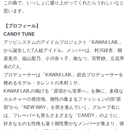
思います。
【プロフィール】
CANDY TUNE
アソビシステムのアイドルプロジェクト「KAWAII LAB.」
から誕生した7人組アイドル。メンバーは、村川緋杏、桐
原美月、福山梨乃、小川奈々子、南なつ、宮野静、立花琴
未の7人。
プロデューサーは「KAWAII LAB.」総合プロデューサーを
務めるモデル・タレントの木村ミサ。
KAWAII LAB.の掲げる「原宿から世界へ」を胸に、多様な
カルチャーの発信地、個性の集まるファッションの街“原
宿”から「NEW WAY」を突き進んでいく。グループ名に
は、フレーバーも形もさまざまな「CANDY」のように、
好きなものも性格も違う個性豊かなメンバーが集まり、彼
女たちのポップな「TUNE（旋律）」を奏でていって欲し