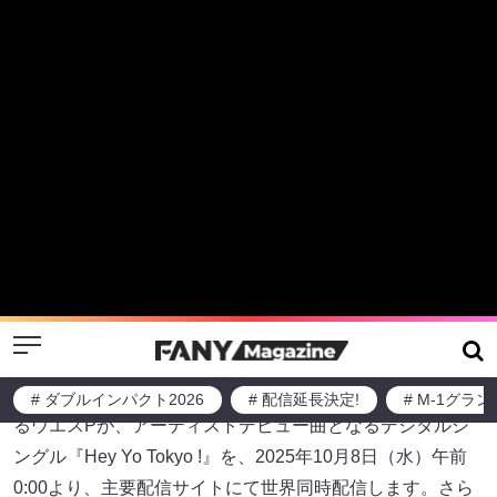
Menu
# ダブルインパクト2026
# 配信延長決定!
# M-1グラ
ウエスPがアーティストデビュー!
『Hey Yo Tokyo !』10月8日音源配信
スタート＆MV同時解禁!
2025-10-07
ニュース
お知らせ
SNS総フォロワー数2,130万人越え、グローバルに活躍す
るウエスPが、アーティストデビュー曲となるデジタルシ
ングル『Hey Yo Tokyo !』を、2025年10月8日（水）午前
0:00より、主要配信サイトにて世界同時配信します。さら