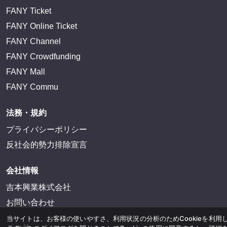
FANY Ticket
FANY Online Ticket
FANY Channel
FANY Crowdfunding
FANY Mall
当サイトは、お客様の使いやすさ、利用状況の分析のためCookieを利用
FANY Commu
ます。このダイアログを閉じることでCookieの使用に同意するか、詳細
したい場合は、
[Cookieの設定]
または
[プライバシーポリシー]
をご参照
法務・規約
い。
プライバシーポリシー
閉じる
反社会的勢力排除宣言
会社情報
吉本興業株式会社
お問い合わせ
その他