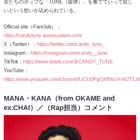
いという想いが込められている。
Official site（Fanclub）：
https://candytune.asobisystem.com/
X（Twitter）：
https://twitter.com/candy_tune_
Instagram：
https://instagram.com/candy__tune
TikTok：
https://www.tiktok.com/@CANDY_TUNE
YouTube：
https://www.youtube.com/channel/UCU0PgOXf0lxzVxN2TL
MANA・KANA（from OKAME and
ex.CHAI）／（Rap担当）コメント