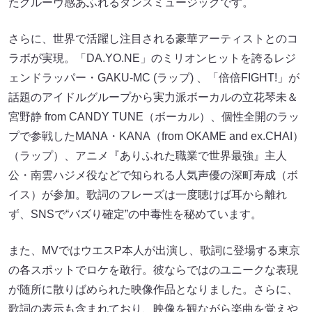
さらに、世界で活躍し注目される豪華アーティストとのコ
ラボが実現。「DA.YO.NE」のミリオンヒットを誇るレジ
ェンドラッパー・GAKU-MC (ラップ) 、「倍倍FIGHT!」が
話題のアイドルグループから実力派ボーカルの立花琴未＆
宮野静 from CANDY TUNE（ボーカル）、個性全開のラッ
プで参戦したMANA・KANA（from OKAME and ex.CHAI）
（ラップ）、アニメ『ありふれた職業で世界最強』主人
公・南雲ハジメ役などで知られる人気声優の深町寿成（ボ
イス）が参加。歌詞のフレーズは一度聴けば耳から離れ
ず、SNSで“バズり確定”の中毒性を秘めています。
また、MVではウエスP本人が出演し、歌詞に登場する東京
の各スポットでロケを敢行。彼ならではのユニークな表現
が随所に散りばめられた映像作品となりました。さらに、
歌詞の表示も含まれており、映像を観ながら楽曲を覚えや