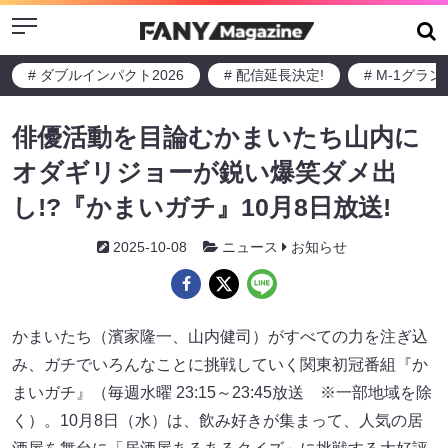
Menu
# ダブルインパクト2026
# 配信延長決定!
# M-1グラ
俳優活動を目論むかまいたち山内に
オダギリジョーが鋭い爆笑ダメ出
し!?『かまいガチ』10月8日放送!
2025-10-08
ニュース
お知らせ
かまいたち（濱家隆一、山内健司）がすべての力を注ぎ込
み、ガチでいろんなことに挑戦していく関東初冠番組『か
まいガチ』（毎週水曜 23:15～23:45放送 ※一部地域を除
く）。10月8日（水）は、飲み好きが集まって、人気の居