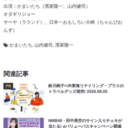
出演：かまいたち（濱家隆一、山内健司）
オダギリジョー
サーヤ（ラランド）、日本一おもしろい大崎（ちゃんぴお
んず）
かまいたち
,
山内健司
,
濱家隆一
関連記事
鈴川絢子×JR東海リテイリング・プラスの
PR
トラベルグッズ発売!
2026.08.05
NMB48・田中美空のサイン入りチェキが
当たる! dバリューパスキャンペーン開催