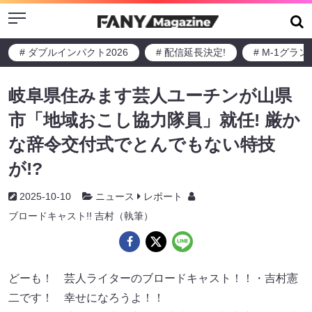
Menu
# ダブルインパクト2026
# 配信延長決定!
# M-1グラ
岐阜県住みます芸人ユーチンが山県
市「地域おこし協力隊員」就任! 厳か
な辞令交付式でとんでもない特技
が!?
2025-10-10
ニュース
レポート
ブロードキャスト!! 吉村（執筆）
どーも！ 芸人ライターのブロードキャスト！！・吉村憲
二です！ 幸せになろうよ！！