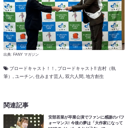
出典:
FANY マガジン
ブロードキャスト！！
,
ブロードキャスト!! 吉村（執
筆）
,
ユーチン
,
住みます芸人
,
双六人間
,
地方創生
関連記事
安部若菜が卒業公演でファンに感謝のパフ
ォーマンス! 今後の夢は「大作家になって