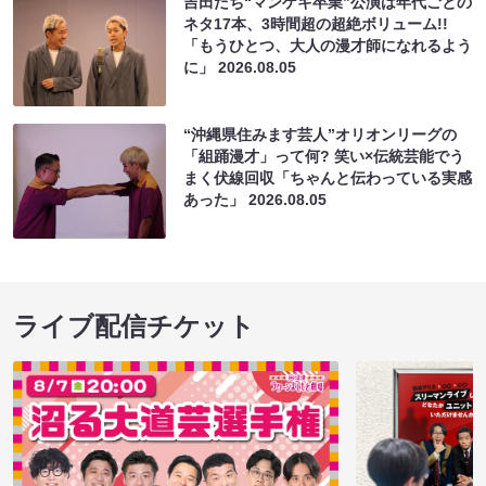
吉田たち“マンゲキ卒業”公演は年代ごとの
ネタ17本、3時間超の超絶ボリューム!!
「もうひとつ、大人の漫才師になれるよう
に」
2026.08.05
“沖縄県住みます芸人”オリオンリーグの
「組踊漫才」って何? 笑い×伝統芸能でう
まく伏線回収「ちゃんと伝わっている実感
あった」
2026.08.05
ライブ配信チケット