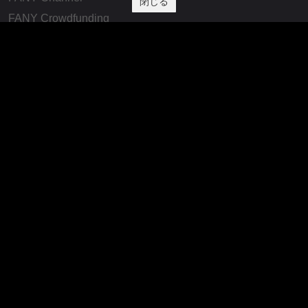
閉じる
FANY Crowdfunding
FANY Mall
FANY Commu
法務・規約
プライバシーポリシー
反社会的勢力排除宣言
会社情報
吉本興業株式会社
お問い合わせ
その他
よしもとニュースセンターアーカイブ