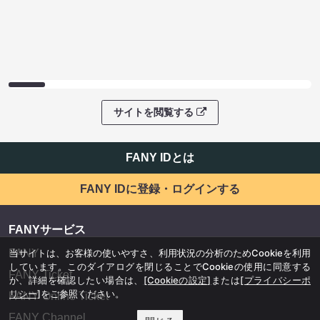
サイトを閲覧する
FANY IDとは
FANY IDに登録・ログインする
FANYサービス
当サイトは、お客様の使いやすさ、利用状況の分析のためCookieを利用
FANY
しています。このダイアログを閉じることでCookieの使用に同意する
FANY Ticket
か、詳細を確認したい場合は、
[Cookieの設定]
または
[プライバシーポ
リシー]
をご参照ください。
FANY Online Ticket
FANY Channel