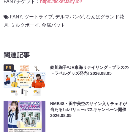
FANYチケット：
https://ticket.fany.lol/
FANY
,
ツートライブ
,
デルマパンゲ
,
なんばグランド花
月
,
ミルクボーイ
,
金属バット
関連記事
鈴川絢子×JR東海リテイリング・プラスの
PR
トラベルグッズ発売!
2026.08.05
NMB48・田中美空のサイン入りチェキが
当たる! dバリューパスキャンペーン開催
2026.08.05