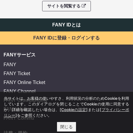
サイトを閲覧する
FANY IDとは
FANY IDに登録・ログインする
FANYサービス
FANY
FANY Ticket
FANY Online Ticket
FANY Channel
当サイトは、お客様の使いやすさ、利用状況の分析のためCookieを利用
FANY Crowdfunding
しています。このダイアログを閉じることでCookieの使用に同意する
FANY Mall
か、詳細を確認したい場合は、
[Cookieの設定]
または
[プライバシーポ
リシー]
をご参照ください。
FANY Commu
閉じる