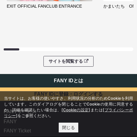
EXIT OFFICIAL FANCLUB ENTRANCE
かまいたち OMA
サイトを閲覧する
FANY IDとは
FANY IDに登録・ログインする
当サイトは、お客様の使いやすさ、利用状況の分析のためCookieを利用
しています。このダイアログを閉じることでCookieの使用に同意する
か、詳細を確認したい場合は、
[Cookieの設定]
または
[プライバシーポ
FANYサービス
リシー]
をご参照ください。
FANY
閉じる
FANY Ticket