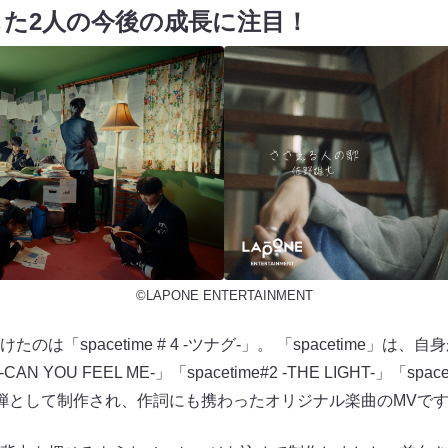
た2人の今後の成長に注目！
©LAPONE ENTERTAINMENT
は「spacetime # 4 -ツナグ-」。 「spacetime」
CAN YOU FEEL ME-」「spacetime#2 -THE LIGHT-」「spac
弾として制作され、作詞にも携わったオリジナル楽曲のMVで