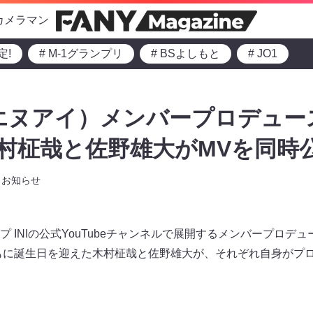
カメラマン
定!
# M-1グランプリ
# BSよしもと
# JO1
イエヌアイ）メンバープロデュー
」木村柾哉と佐野雄大がMVを同時公
お知らせ
ープ INIの公式YouTubeチャンネルで展開するメンバープロデュー
もに誕生日を迎えた木村柾哉と佐野雄大が、それぞれ自身がプロ