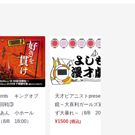
sents キングオブ
天才ピアニストpresentsすっぴん眼
選２回戦③
鏡～大喜利ガールズ避暑地を目指さ
りあん 小ホール
ず大暴れ～（8/8 20:45）
/8 18:00）
¥1500
(税込)