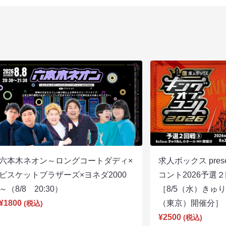
六本木ネオン～ロングコートダディ×
求人ボックス pre
ビスケットブラザーズ×ヨネダ2000
コント2026予
～（8/8 20:30）
［8/5（水）きゅ
¥1800
（東京）開催分］（8
(税込)
¥2500
(税込)