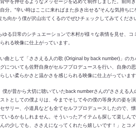
背中を押せるようなメッセージを込めて制作しました。前向き
自分。“辛い時はここに来ればまた歩き出せる“そんな気持ちに
立ち向かう僕が沢山出てくるのでぜひチェックしてみてくださ
らゆる日常のシチュエーションで木村が様々な表情を見せ、コ
られる映像に仕上がっています。
して「ささえる人の歌 (Original by back number)
グについても佐野自身がセルフプロデュースを行い、自身の思
らしい柔らかさと温かさを感じられる映像に仕上がっています
僕が昔から大切に聴いていたback numberさんの“ささえる
ストとしての僕よりは、今までそして今の僕の等身大の姿を演
セサリー、小道具なども全てセルフプロデュースしたので、懐
しているかもしれません。そういったアイテムも探して楽しん
んの少しでも、ささえになってくれたら嬉しいです！」とコメ