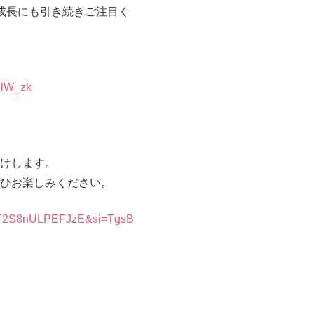
成長にも引き続きご注目く
telW_zk
。
けします。
ひお楽しみください。
c9T2S8nULPEFJzE&si=TgsB