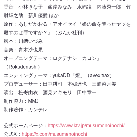
香音 小林きな子 峯岸みなみ 水嶋凜 内藤秀一郎 竹
財輝之助 新川優愛 ほか
原作：あしだかおる・アオイセイ『娘の命を奪ったヤツを
殺すのは罪ですか？』（ぶんか社刊）
脚本：川﨑いづみ
音楽：青木沙也果
オープニングテーマ：ロクデナシ「カロン」
（Rokudenashi）
エンディングテーマ：yukaDD「燈」（avex trax）
プロデューサー：田中耕司 本郷達也 三浦菜月美
演出：松嵜由衣 酒見アキモリ 田中章一
制作協力：MMJ
制作著作：カンテレ
公式ホームページ：
https://www.ktv.jp/musumenoinochi/
公式X：
https://x.com/musumenoinochi