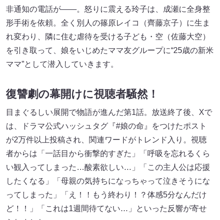
非通知の電話が――。怒りに震える玲子は、成瀬に全身整
形手術を依頼。全く別人の篠原レイコ（齊藤京子）に生ま
れ変わり、隣に住む虐待を受ける子ども・空（佐藤大空）
を引き取って、娘をいじめたママ友グループに“25歳の新米
ママ”として潜入していきます。
復讐劇の幕開けに視聴者騒然！
目まぐるしい展開で物語が進んだ第1話。放送終了後、Xで
は、ドラマ公式ハッシュタグ『#娘の命』をつけたポスト
が2万件以上投稿され、関連ワードがトレンド入り。視聴
者からは「一話目から衝撃的すぎた」「呼吸を忘れるくら
い観入ってしまった…酸素欲しい…」「この主人公は応援
したくなる」「母親の気持ちになっちゃって泣きそうにな
ってしまった」「え！！もう終わり！？体感5分なんだけ
ど！！」「これは1週間待てない…」といった反響が寄せ