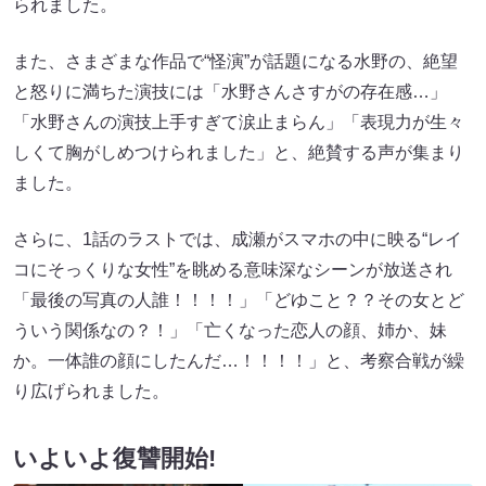
られました。
また、さまざまな作品で“怪演”が話題になる水野の、絶望
と怒りに満ちた演技には「水野さんさすがの存在感…」
「水野さんの演技上手すぎて涙止まらん」「表現力が生々
しくて胸がしめつけられました」と、絶賛する声が集まり
ました。
さらに、1話のラストでは、成瀬がスマホの中に映る“レイ
コにそっくりな女性”を眺める意味深なシーンが放送され
「最後の写真の人誰！！！！」「どゆこと？？その女とど
ういう関係なの？！」「亡くなった恋人の顔、姉か、妹
か。一体誰の顔にしたんだ…！！！！」と、考察合戦が繰
り広げられました。
いよいよ復讐開始!