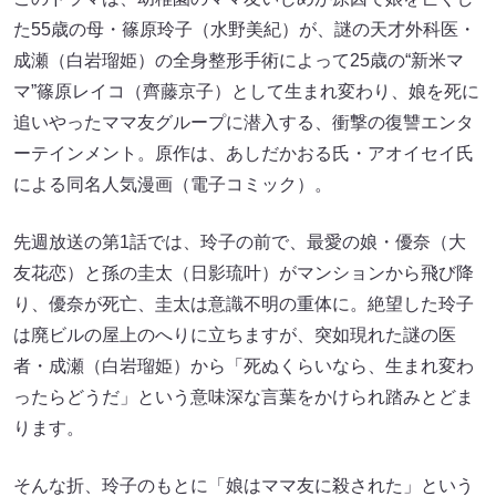
た55歳の母・篠原玲子（水野美紀）が、謎の天才外科医・
成瀬（白岩瑠姫）の全身整形手術によって25歳の“新米マ
マ”篠原レイコ（齊藤京子）として生まれ変わり、娘を死に
追いやったママ友グループに潜入する、衝撃の復讐エンタ
ーテインメント。原作は、あしだかおる氏・アオイセイ氏
による同名人気漫画（電子コミック）。
先週放送の第1話では、玲子の前で、最愛の娘・優奈（大
友花恋）と孫の圭太（日影琉叶）がマンションから飛び降
り、優奈が死亡、圭太は意識不明の重体に。絶望した玲子
は廃ビルの屋上のへりに立ちますが、突如現れた謎の医
者・成瀬（白岩瑠姫）から「死ぬくらいなら、生まれ変わ
ったらどうだ」という意味深な言葉をかけられ踏みとどま
ります。
そんな折、玲子のもとに「娘はママ友に殺された」という