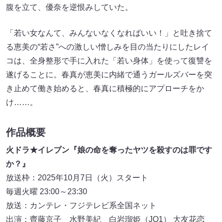
腹を立て、優奈を逆恨みしていた。
「若い女なんて、みんないなくなればいい！」と吐き捨て
る恵美の“若さ”への激しい憎しみを目の当たりにしたレイ
コは、全身整形で手に入れた「若い身体」を使って復讐を
遂げることに。春真が恵美に内緒で通うガールズバーを突
き止めて働き始めると、春真に積極的にアプローチをか
け……。
作品概要
火ドラ★イレブン『娘の命を奪ったヤツを殺すのは罪です
か？』
放送枠：2025年10月7日（火）スタート
毎週火曜 23:00～23:30
放送：カンテレ・フジテレビ系全国ネット
出演：齊藤京子 水野美紀 白岩瑠姫（JO1） 大友花恋