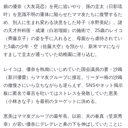
娘の優奈（大友花恋）を死に追いやり、孫の圭太（日影琉
叶）を意識不明の重体に陥らせたママ友たちに復讐するた
め、別人に生まれ変わる決意をした玲子（水野美紀）。謎
の天才外科医・成瀬（白岩瑠姫）の施術で、25歳のレイコ
（齊藤京子）の姿を手に入れると、母親から虐待されてい
た5歳の少年・空（佐藤大空）を預かり、新米ママになり
すまして圭太が通っていた幼稚園に潜り込む。
レイコは、優奈を執拗にいじめていた国会議員の妻・沙織
（新川優愛）らママ友グループに接近。リーダー格の沙織
の傲慢さにいら立ちながらも逆らえず、SNSやネット掲示
板に匿名で暴言を吐いてはストレスを発散していた恵美
（小林きな子）を最初のターゲットに決める。
恵美はママ友グループの最年長。以前、夫の春真（笠原秀
幸）が若い優奈にデレデレと鼻の下を伸ばしていたことに