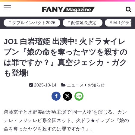
Menu
# ダブルインパクト2026
# 配信延長決定!
# M-1グラ
JO1 白岩瑠姫 出演中! 火ドラ★イレ
ブン『娘の命を奪ったヤツを殺すの
は罪ですか？』真空ジェシカ・ガク
も登場!
2025-10-14
ニュース
お知らせ
齊藤京子と水野美紀がW主演で“同一人物”を演じる、カン
テレ・フジテレビ系全国ネット、火ドラ★イレブン『娘の
命を奪ったヤツを殺すのは罪ですか？』。