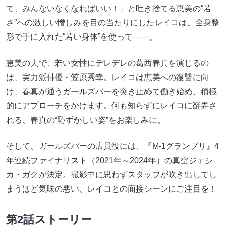
て、みんないなくなればいい！」と吐き捨てる恵美の“若
さ”への激しい憎しみを目の当たりにしたレイコは、全身整
形で手に入れた“若い身体”を使って――。
恵美の夫で、若い女性にデレデレの葛西春真を演じるの
は、実力派俳優・笠原秀幸。レイコは恵美への復讐に向
け、春真が通うガールズバーを突き止めて働き始め、積極
的にアプローチをかけます。何も知らずにレイコに翻弄さ
れる、春真の“恥ずかしい姿”をお楽しみに。
そして、ガールズバーの店員役には、『M-1グランプリ』4
年連続ファイナリスト（2021年～2024年）の真空ジェシ
カ・ガクが決定。撮影中に思わずスタッフが吹き出してし
まうほど気味の悪い、レイコとの面接シーンにご注目を！
第2話ストーリー