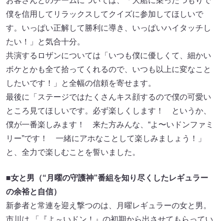
お客さんとのチームについては、「大船に乗ったつもりで
僕を信用してリラックスしてクイズに参加してほしいで
す。いっぱい正解して勝利に導き、いっぱいハイタッチし
たい！」と気合十分。
共演するロザンについては「いつも僕に優しくて、細かい
ボケとかも全て拾ってくれるので、いつも以上に変なこと
したいです！」と全幅の信頼を寄せます。
最後に「ステージではたくさんキス顔するので僕の可愛い
ところ見てほしいです。必ず楽しくします！ というか、
僕が一番楽しみます！ 来た方みんな、“よ〜いドンファミ
リー”です！ 一緒にアホなことして楽しみましょう！」
と、全力で楽しむことを誓いました。
■女と男（“月曜の守護神”番組を知り尽くしたレギュラー
の余裕と自信）
新参者と常連を迎え撃つのは、月曜レギュラーの女と男。
市川は 「『よ～いドン！』の初期から出させてもらってい