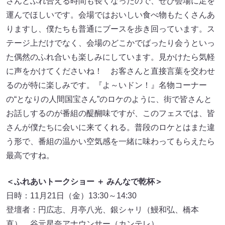
さんとふれ合える時間も長くなったので、ぜひ会場に足を
運んでほしいです。会場ではおいしい食べ物もたくさんあ
りますし、僕たちも普通にブースを歩き回っています。ス
テージ上だけでなく、会場のどこかでばったり会うといっ
た偶然のふれ合いも楽しみにしています。見かけたら気軽
に声をかけてくださいね！ お客さんと直接言葉を交わせ
るのが特に楽しみです。『よ～いドン！』名物コーナー
の“となりの人間国宝さん”のロケのように、街で皆さんと
お話しするのが番組の醍醐味ですが、このフェスでは、皆
さんが僕たちに会いに来てくれる。普段のロケとはまた違
う形で、番組の温かい空気感を一緒に味わってもらえたら
最高ですね。
＜ふれあいトークショー ＋ みんなで乾杯＞
日時：11月21日（金）13:30～14:30
登壇者：円広志、月亭八光、銀シャリ（鰻和弘、橋本
直）、谷元星奈アナウンサー（カンテレ）