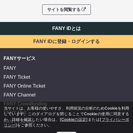
サイトを閲覧する
FANY IDとは
FANY IDに登録・ログインする
FANYサービス
FANY
FANY Ticket
FANY Online Ticket
FANY Channel
FANY Crowdfunding
当サイトは、お客様の使いやすさ、利用状況の分析のためCookieを利用
FANY Mall
しています。このダイアログを閉じることでCookieの使用に同意する
か、詳細を確認したい場合は、
[Cookieの設定]
または
[プライバシーポ
FANY Commu
リシー]
をご参照ください。