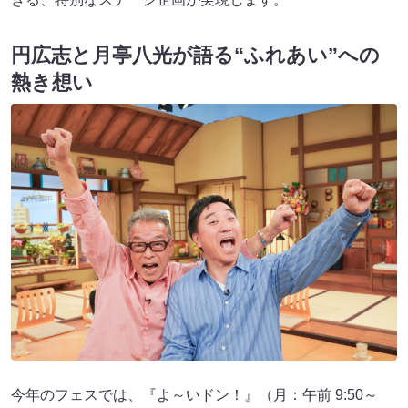
円広志と月亭八光が語る“ふれあい”への
熱き想い
今年のフェスでは、『よ～いドン！』（月：午前 9:50～