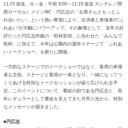
11:15 放送、火～金：午前 9:00～11:19 放送 カンテレ／関
西ローカル）メインMC・円広志の「お客さんともっとふ
れ合いたい」という熱い希望により、出演者と来場者の“ふ
れあい”が大幅にパワーアップ。その象徴として、去年大好
評だった円広志作曲の「乾杯音頭」に合わせた「みんなで
乾杯」に加えて、今年は公園内の屋外ステージで「ふれあ
いトークショー」を新たに開催。
一方的なステージでのトークショーではなく、客席の来場
者も主役。ステージと客席が一体となり、一緒になってつ
くりあげる特別なトークセッションが繰り広げられる予
定。このイベントについて、番組の顔である円広志と、長
年レギュラーとして番組を支えてきた月亭八光から、特別
なメッセージが届きました。
■円広志