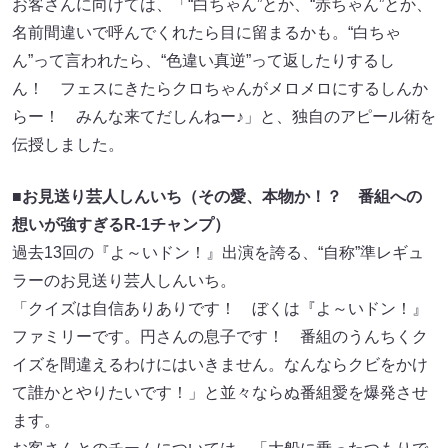
お客さんに向けては、「“白ちゃん”とか、“赤ちゃん”とか、
名前間違いで呼んでくれたら目に留まるかも。“白ちゃ
ん”って言われたら、“色違い真逆”って返したりするし
ん！ フェスにきたらクロちゃんがメロメロにするしんか
らー！ みんな来てだしんねー♪」と、独自のアピール術を
伝授しました。
■お見送り芸人しんいち（その愛、本物か！？ 番組への
想いが強すぎるR-1チャンプ）
過去13回の『よ～いドン！』出演を誇る、“自称”準レギュ
ラーのお見送り芸人しんいち。
「クイズは自信ありありです！ ぼくは『よ～いドン！』
ファミリーです。円さんの息子です！ 番組のうんちくク
イズを間違えるわけにはいきません。なんならクビをかけ
て誰かとやりたいです！」と並々ならぬ番組愛を爆発させ
ます。