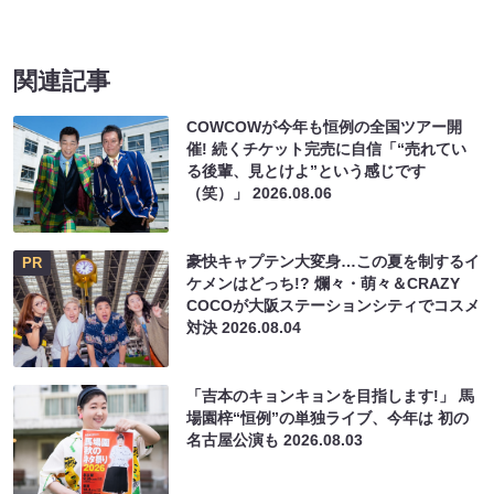
関連記事
COWCOWが今年も恒例の全国ツアー開
催! 続くチケット完売に自信「“売れてい
る後輩、見とけよ”という感じです
（笑）」
2026.08.06
豪快キャプテン大変身…この夏を制するイ
PR
ケメンはどっち!? 爛々・萌々＆CRAZY
COCOが大阪ステーションシティでコスメ
対決
2026.08.04
「吉本のキョンキョンを目指します!」 馬
場園梓“恒例”の単独ライブ、今年は 初の
名古屋公演も
2026.08.03