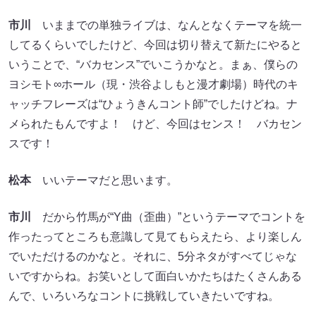
市川
いままでの単独ライブは、なんとなくテーマを統一
してるくらいでしたけど、今回は切り替えて新たにやると
いうことで、“バカセンス”でいこうかなと。まぁ、僕らの
ヨシモト∞ホール（現・渋谷よしもと漫才劇場）時代のキ
ャッチフレーズは“ひょうきんコント師”でしたけどね。ナ
メられたもんですよ！ けど、今回はセンス！ バカセン
スです！
松本
いいテーマだと思います。
市川
だから竹馬が“Y曲（歪曲）”というテーマでコントを
作ったってところも意識して見てもらえたら、より楽しん
でいただけるのかなと。それに、5分ネタがすべてじゃな
いですからね。お笑いとして面白いかたちはたくさんある
んで、いろいろなコントに挑戦していきたいですね。