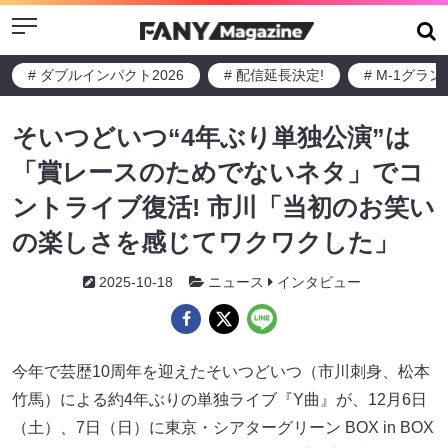
Menu
# ダブルインパクト2026
# 配信延長決定!
# M-1グラ
そいつどいつ“4年ぶり単独公演”は
「賞レースのためでないネタ」でコ
ントライブ復活! 市川「当初のお笑い
の楽しさを感じてワクワクした」
2025-10-18
ニュース
インタビュー
今年で芸歴10周年を迎えたそいつどいつ（市川刺身、松本
竹馬）による約4年ぶりの単独ライブ『Y曲』が、12月6日
（土）、7日（日）に東京・シアターグリーン BOX in BOX