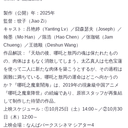
製作（公開）年：2025年
監督：饺子（Jiao Zi）
キャスト：吕艳婷（Yanting Lv）／囧森瑟夫（Joseph）／
翰墨（Mo Han）／陈浩（Hao Chen）／张珈铭（Jam
Chueng）／王德顺（Deshun Wang）
作品解説：『天劫の後、哪吒と敖丙の魂は保たれたもの
の、肉体はまもなく消散してしまう。太乙真人は七色宝蓮
を使って二人に新たな肉体を築こうとするが、その過程は
困難に満ちている。哪吒と敖丙の運命はどこへ向かうの
か？『哪吒之魔童鬧海』は、2019年の現象級中国アニメ
『哪吒之魔童降世』の続編であり、原班スタッフが再集結
して制作した待望の作品。
上映スケジュール：①10月25日（土）14:00～／②10月30
日（木）12:00～
上映会場：なんばパークスシネマ シアター4