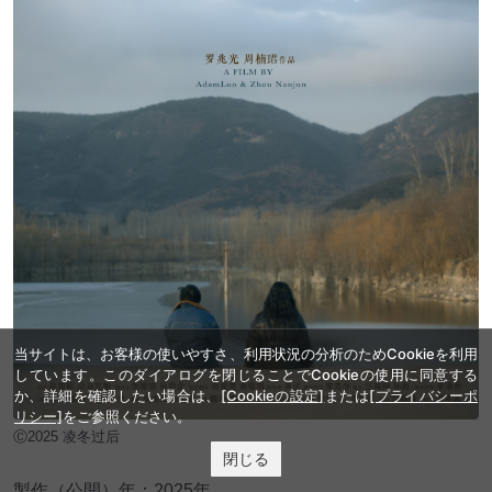
当サイトは、お客様の使いやすさ、利用状況の分析のためCookieを利用
しています。このダイアログを閉じることでCookieの使用に同意する
か、詳細を確認したい場合は、
[Cookieの設定]
または
[プライバシーポ
リシー]
をご参照ください。
Ⓒ2025 凌冬过后
閉じる
製作（公開）年：2025年