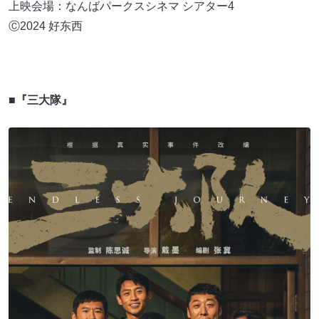
上映会場：なんばパークスシネマ シアター4
Ⓒ2024 好东西
■『三大隊』