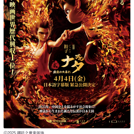
Ⓒ2025 哪吒之魔童闹海