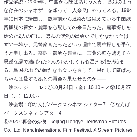
作品解説：2005年、中国から陳ばあちゃんが、孫娘のよう
な存在のシャオザーを頼って一人奈良にやって来る。1994
年に日本に帰国し、数年前から連絡が途絶えている中国残
留孤児の養女・麗華を心配しての来日だった。麗華探しを
始めた2人の前に、ほんの偶然の出会いでしかなかったは
ずの一雄が、元警察官だったという理由で麗華探しを手伝
うと申し出る。奈良・御所を舞台に、言葉の壁を越えて不
思議な縁で結ばれた3人のおかしくも心温まる旅が始ま
る。異国の地での新たな出会いを通して、果たして陳ばあ
ちゃんは愛する娘との再会を果たせるのか――。
上映スケジュール：①10月24日（金）16:10～／②10月27
日（月）12:00～
上映会場：①なんばパークスシネマ シアター7 ②なんば
パークスシネマ シアター4
Ⓒ2020 “再会の奈良” Beijing Hengye Herdsman Pictures
Co., Ltd, Nara International Film Festival, X Stream Pictures