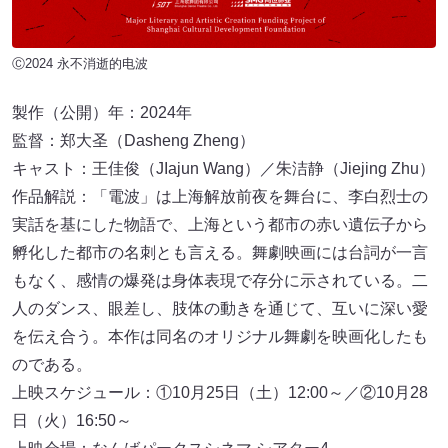
Ⓒ2024 永不消逝的电波
製作（公開）年：2024年
監督：郑大圣（Dasheng Zheng）
キャスト：王佳俊（JIajun Wang）／朱洁静（Jiejing Zhu）
作品解説：「電波」は上海解放前夜を舞台に、李白烈士の
実話を基にした物語で、上海という都市の赤い遺伝子から
孵化した都市の名刺とも言える。舞劇映画には台詞が一言
もなく、感情の爆発は身体表現で存分に示されている。二
人のダンス、眼差し、肢体の動きを通じて、互いに深い愛
を伝え合う。本作は同名のオリジナル舞劇を映画化したも
のである。
上映スケジュール：①10月25日（土）12:00～／②10月28
日（火）16:50～