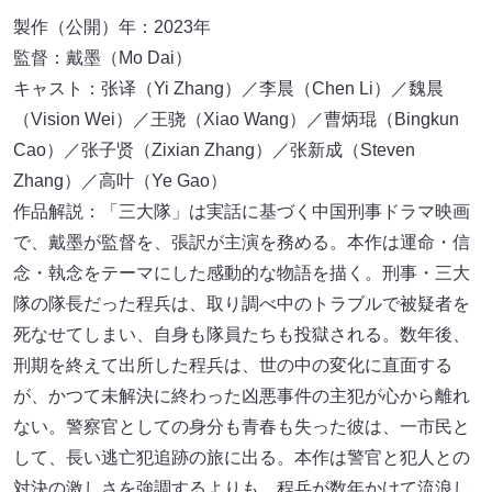
製作（公開）年：2023年
監督：戴墨（Mo Dai）
キャスト：张译（Yi Zhang）／李晨（Chen Li）／魏晨
（Vision Wei）／王骁（Xiao Wang）／曹炳琨（Bingkun
Cao）／张子贤（Zixian Zhang）／张新成（Steven
Zhang）／高叶（Ye Gao）
作品解説：「三大隊」は実話に基づく中国刑事ドラマ映画
で、戴墨が監督を、張訳が主演を務める。本作は運命・信
念・執念をテーマにした感動的な物語を描く。刑事・三大
隊の隊長だった程兵は、取り調べ中のトラブルで被疑者を
死なせてしまい、自身も隊員たちも投獄される。数年後、
刑期を終えて出所した程兵は、世の中の変化に直面する
が、かつて未解決に終わった凶悪事件の主犯が心から離れ
ない。警察官としての身分も青春も失った彼は、一市民と
して、長い逃亡犯追跡の旅に出る。本作は警官と犯人との
対決の激しさを強調するよりも、程兵が数年かけて流浪し