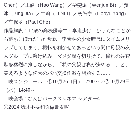
Chen）／王皓（Hao Wang）／毕雯珺（Wenjun Bi）／贾
冰（Bing Jia）／牛莉（Li Niu）／杨皓宇（Haoyu Yang）
／车保罗（Paul Che）
作品解説：17歳の高校優等生・李進步は、ひょんなことか
ら落ちこぼれだった母親・李青桐の少女時代にタイムスリ
ップしてしまう。機転を利かせてあっという間に母親の友
人グループに溶け込み、ダメ父親を切り捨て、憧れの呉智
勲を猛烈に推しながら、「私の父親は私が決める！」と、
笑えるような仰天のパパ交換作戦を開始する……
上映スケジュール：①10月26（日）12:00～／②10月29日
（水）14:40～
上映会場：なんばパークスシネマ シアター4
Ⓒ2024 我才不要和你做朋友呢