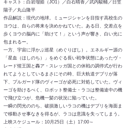
キャスト：白岩瑠姫（JO1）／白石晴香／武内駿輔／日笠
陽子／丸山隆平
作品解説：現代の地球。ミュージシャンを目指す高校生の
ヨウは、自らの将来を決めかねていた。ある日、交差点を
歩くヨウの脳内に「助けて！」という声が響き、白い光に
包まれるー。
一方、宇宙に浮かぶ巡星（めぐりぼし）。エネルギー源の
「星血（ほしのち）」をめぐる長い戦争状態にあったヴ・
レード惺王国と轟ア・スレッガ国との休戦の調停式が行わ
れてようとしているまさにその時、巨大軌道デブリが落
下、プルガード隊のヴィーゴが必死に対処していた。ヴィ
ーゴを助けるべく、ロボット整備士・ラコは整備途中の機
で飛び立つが、危機一髪の状況に陥っていた。
一瞬の閃光ののち、破損激しいラコの機はデブリを海面ま
で移動させ事なきを得るが、ラコは意識を失ってしまう。
上映スケジュール：10月25日（土）17:00～