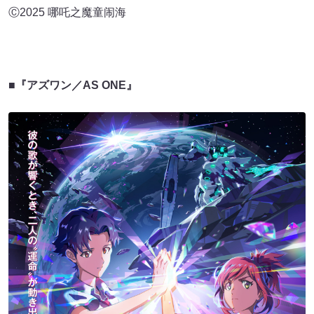
Ⓒ2025 哪吒之魔童闹海
■『アズワン／AS ONE』