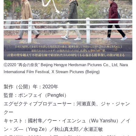
Ⓒ2020 “再会の奈良” Beijing Hengye Herdsman Pictures Co., Ltd, Nara
International Film Festival, X Stream Pictures (Beijing)
製作（公開）年：2020年
監督：ポンフェイ（Pengfei）
エグゼクティブプロデューサー：河瀨直美、ジャ・ジャン
クー
キャスト：國村隼／ウー・イエンシュ（Wu Yanshu）／イ
ン・ズ―（Ying Ze）／秋山真太郎／永瀬正敏