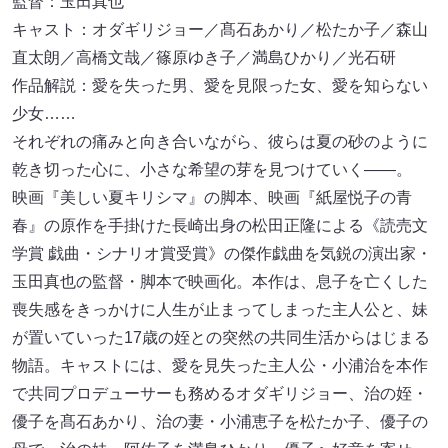
監督：玉田真也
キャスト：オダギリジョー／髙石あかり／松たか子／森山
直太朗／高橋文哉／篠原ゆき子／満島ひかり／光石研
作品解説：愛を失った男、愛を見限った女、愛を知らない
少女……
それぞれの痛みと向き合いながら、彼らは夏の砂のように
乾き切った心に、小さな希望の芽を見つけていく――。
映画『美しい夏キリシマ』の脚本、映画『紙屋悦子の青
春』の原作を手掛けた長崎出身の松田正隆による《読売文
学賞 戯曲・シナリオ賞受賞》の傑作戯曲を気鋭の演出家・
玉田真也の監督・脚本で映画化。本作は、息子を亡くした
喪失感をきっかけに人生が止まってしまった主人公と、妹
が置いていった17歳の姪との突然の共同生活からはじまる
物語。キャストには、愛を見失った主人公・小浦治を本作
で共同プロデューサーも務めるオダギリジョー、治の姪・
優子を髙石あかり、治の妻・小浦恵子を松たか子、優子の