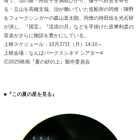
母で、治の妹・阿佐子を満島ひかり、優子へ好意を寄せ
る・立山を高橋文哉、治が働いていた造船所の同僚・陣野
をフォークシンガーの森山直太朗、同僚の持田役を光石研
が演じ、『国宝』『流浪の月』などを手掛けた原摩利彦の
音楽がさらに物語を豊かにしている。
上映スケジュール：10月27日（月）14:10～
上映会場：なんばパークスシネマ シアター4
Ⓒ2025映画『夏の砂の上』製作委員会
■『この夏の星を見る』