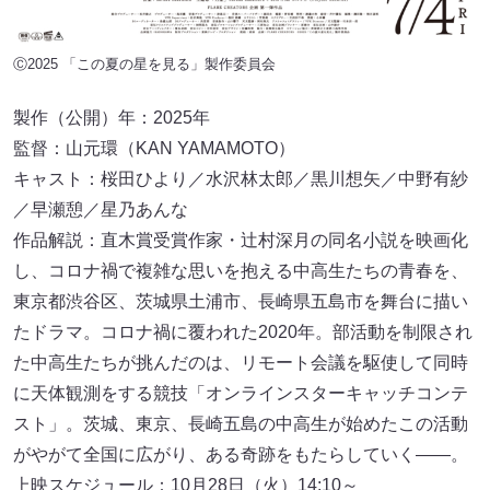
Ⓒ2025 「この夏の星を見る」製作委員会
製作（公開）年：2025年
監督：山元環（KAN YAMAMOTO）
キャスト：桜田ひより／水沢林太郎／黒川想矢／中野有紗
／早瀬憩／星乃あんな
作品解説：直木賞受賞作家・辻村深月の同名小説を映画化
し、コロナ禍で複雑な思いを抱える中高生たちの青春を、
東京都渋谷区、茨城県土浦市、長崎県五島市を舞台に描い
たドラマ。コロナ禍に覆われた2020年。部活動を制限され
た中高生たちが挑んだのは、リモート会議を駆使して同時
に天体観測をする競技「オンラインスターキャッチコンテ
スト」。茨城、東京、長崎五島の中高生が始めたこの活動
がやがて全国に広がり、ある奇跡をもたらしていく――。
上映スケジュール：10月28日（火）14:10～