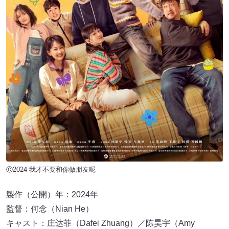
Ⓒ2024 我才不要和你做朋友呢
製作（公開）年：2024年
監督：何念（Nian He）
キャスト：庄达菲（Dafei Zhuang）／陈昊宇（Amy