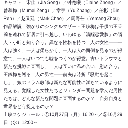
キャスト：宋佳（Jia Song）／钟楚曦（Elaine Zhong）／
曾慕梅（Mumei Zeng）／章宇（Yu Zhang）／任彬（Bin
Ren）／赵又廷（Mark Chao）／周野芒（Yemang Zhou）
作品解説：強がりのシングルマザー・王鉄梅は子供の王茉
莉を連れて新居に引っ越し、いわゆる「清醒恋愛脳」の隣
人・小叶と知り合う。異なる性格を持つ二人の女性——一
人は強く、一人は柔らかく、一人は人の面倒を見るのが得
意で、一人はいつでも嘘をつくのが得意。古いトラウマと
新たな挑戦に直面し、二人は互いに温め合い、慰め合う。
王鉄梅を巡る二人の男性——前夫は時折「騒動を起こ
し」、娘のドラム教師は新たな可能性に満ちているように
見える。覚醒した女性たちとジェンダー問題を学んだ男性
たちは、どんな新たな問題に直面するのか？ 自分自身と
世界をどう捉えるのか？
上映スケジュール：①10月27日（月）16:20～／②10月29
日（水）12:00～