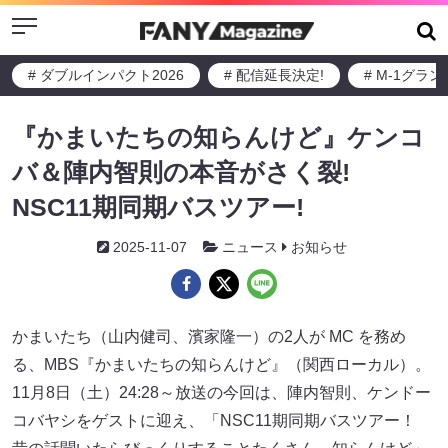
Menu
# ダブルインパクト2026
# 配信延長決定!
# M-1グラ
『かまいたちの知らんけど』ケンコ
バ＆陣内智則の本音がさく裂!
NSC11期同期バスツアー!
2025-11-07
ニュース
お知らせ
かまいたち（山内健司、濱家隆一）の2人が MC を務め
る、MBS『かまいたちの知らんけど』（関西ローカル）。
11月8日（土）24:28～放送の今回は、陣内智則、ケンドー
コバヤシをゲストに迎え、「NSC11期同期バスツアー！