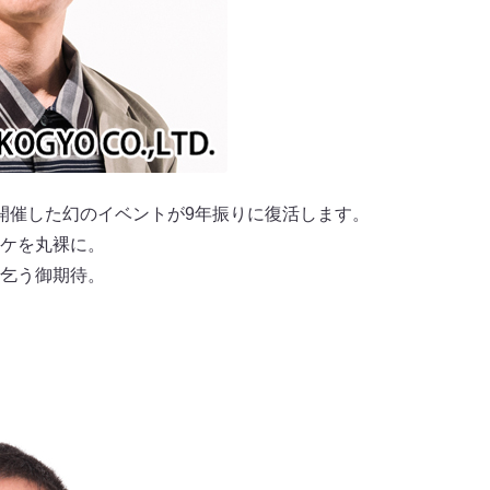
開催した幻のイベントが9年振りに復活します。
ケを丸裸に。
乞う御期待。