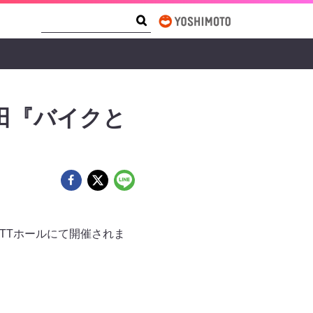
Search Form
Search
田『バイクと
KA TTホールにて開催されま