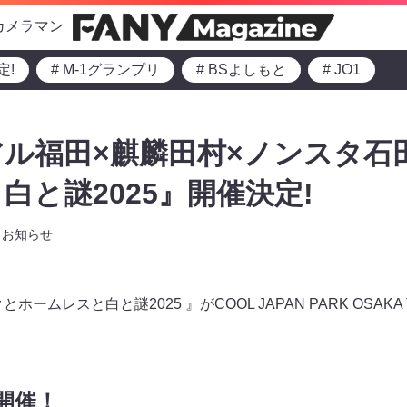
カメラマン
定!
# M-1グランプリ
# BSよしもと
# JO1
ル福田×麒麟田村×ノンスタ石
白と謎2025』開催決定!
お知らせ
ホームレスと白と謎2025 』がCOOL JAPAN PARK OSA
開催
！