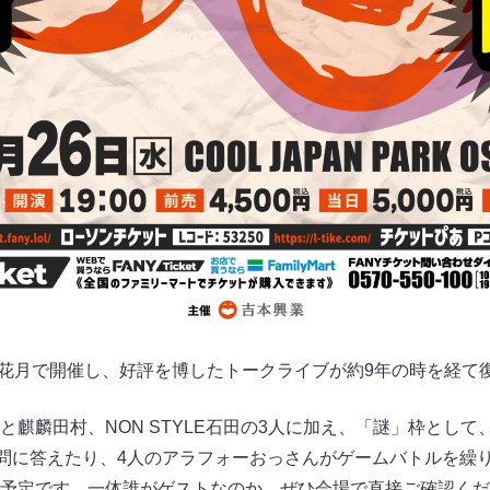
祇園花月で開催し、好評を博したトークライブが約9年の時を経て
と麒麟田村、NON STYLE石田の3人に加え、「謎」枠とし
質問に答えたり、4人のアラフォーおっさんがゲームバトルを繰
予定です。一体誰がゲストなのか、ぜひ会場で直接ご確認くだ