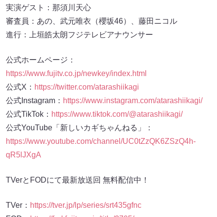
実演ゲスト：那須川天心
審査員：あの、武元唯衣（櫻坂46）、藤田ニコル
進行：上垣皓太朗フジテレビアナウンサー
公式ホームページ：
https://www.fujitv.co.jp/newkey/index.html
公式X：
https://twitter.com/atarashiikagi
公式Instagram：
https://www.instagram.com/atarashiikagi/
公式TikTok：
https://www.tiktok.com/@atarashiikagi/
公式YouTube「新しいカギちゃんねる」：
https://www.youtube.com/channel/UC0tZzQK6ZSzQ4h-
qR5lJXgA
TVerとFODにて最新放送回 無料配信中！
TVer：
https://tver.jp/lp/series/srt435gfnc