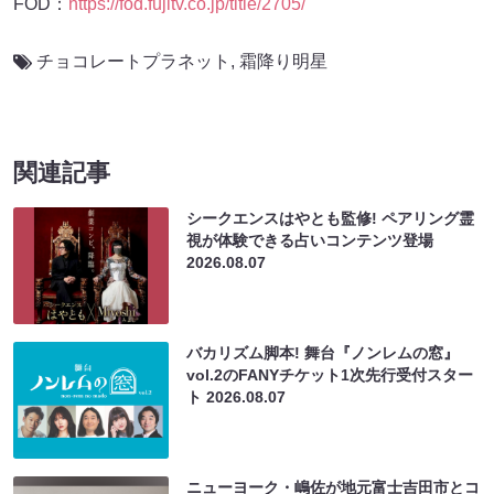
FOD：
https://fod.fujitv.co.jp/title/2705/
チョコレートプラネット
,
霜降り明星
関連記事
シークエンスはやとも監修! ペアリング霊
視が体験できる占いコンテンツ登場
2026.08.07
バカリズム脚本! 舞台『ノンレムの窓』
vol.2のFANYチケット1次先行受付スター
ト
2026.08.07
ニューヨーク・嶋佐が地元富士吉田市とコ