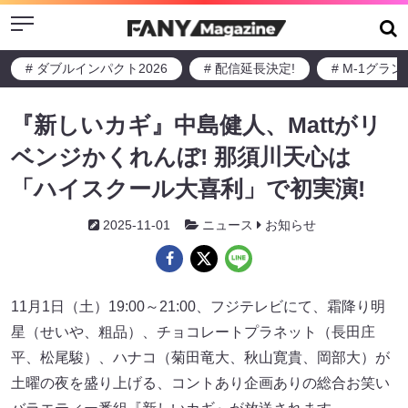
Menu
# ダブルインパクト2026
# 配信延長決定!
# M-1グラ
『新しいカギ』中島健人、Mattがリ
ベンジかくれんぼ! 那須川天心は
「ハイスクール大喜利」で初実演!
2025-11-01
ニュース
お知らせ
11月1日（土）19:00～21:00、フジテレビにて、霜降り明
星（せいや、粗品）、チョコレートプラネット（長田庄
平、松尾駿）、ハナコ（菊田竜大、秋山寛貴、岡部大）が
土曜の夜を盛り上げる、コントあり企画ありの総合お笑い