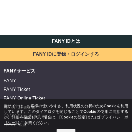
FANY IDとは
FANY IDに登録・ログインする
FANYサービス
FANY
FANY Ticket
FANY Online Ticket
当サイトは、お客様の使いやすさ、利用状況の分析のためCookieを利用
FANY Channel
しています。このダイアログを閉じることでCookieの使用に同意する
FANY Crowdfunding
か、詳細を確認したい場合は、
[Cookieの設定]
または
[プライバシーポ
リシー]
をご参照ください。
FANY Mall