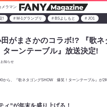
カメラマン
定!
# M-1グランプリ
# BSよしもと
# JO1
田がまさかのコラボ!? 『歌ネ
笑！ターンテーブル』放送決定!
お知らせ
21:00から、『歌ネタゴングSHOW 爆笑！ターンテーブル』が
ティ”が年末を盛り上げる！