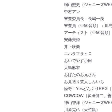
桐山照史（ジャニーズWE
中村アン
審査委員長：長嶋一茂
審査員（※50音順）：川
アーティスト（※50音順
安藤美姫
井上咲楽
エハラマサヒロ
おいでやす小田
大島麻衣
おばたのお兄さん
お見送り芸人しんいち
怪奇！YesどんぐりRPG
COWCOW（多田健二、善
神山智洋（ジャニーズWE
川原克己（天竺鼠）