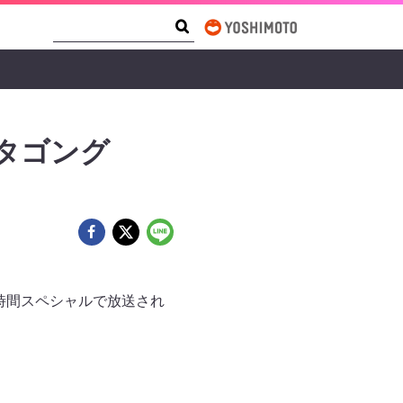
Search Form
Search
タゴング
2時間スペシャルで放送され