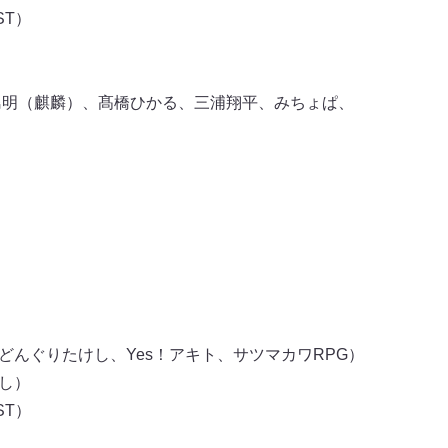
ST）
島明（麒麟）、髙橋ひかる、三浦翔平、みちょぱ、
）
（どんぐりたけし、Yes！アキト、サツマカワRPG）
し）
ST）