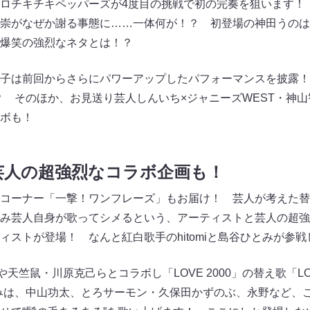
ロチキチキペッパーズが4度目の挑戦で初の完奏を狙います！
崇がなぜか謝る事態に……一体何が！？ 初登場の神田うのは
爆笑の強烈なネタとは！？
子は前回からさらにパワーアップしたパフォーマンスを披露！
？ そのほか、お見送り芸人しんいち×ジャニーズWEST・神山
ボも！
芸人の超強烈なコラボ企画も！
コーナー「一撃！ワンフレーズ」もお届け！ 芸人が考えた替
み芸人自身が歌ってシメるという、アーティストと芸人の超強
ィストが登場！ なんと紅白歌手のhitomiと島谷ひとみが参戦
ンや天竺鼠・川原克己らとコラボし「LOVE 2000」の替え歌「LOV
みは、中山功太、とろサーモン・久保田かずのぶ、永野など、