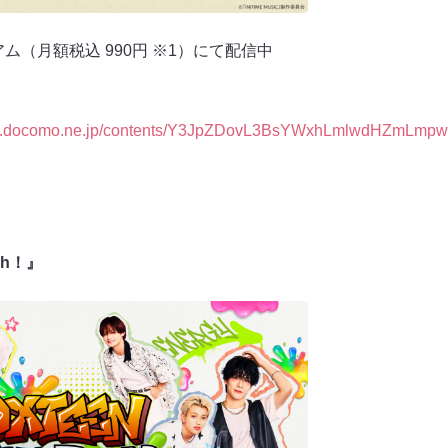
アム（月額税込 990円 ※1）にて配信中
ino.docomo.ne.jp/contents/Y3JpZDovL3BsYWxhLmlwdHZmLm
sh！』