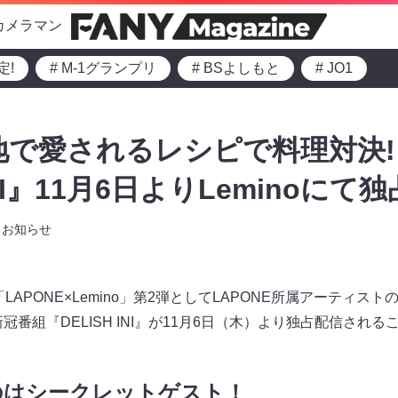
カメラマン
定!
# M-1グランプリ
# BSよしもと
# JO1
各地で愛されるレシピで料理対決!
INI』11月6日よりLeminoにて
お知らせ
「LAPONE×Lemino」第2弾としてLAPONE所属アーティ
新冠番組『DELISH INI』が11月6日（木）より独占配信され
のはシークレットゲスト！