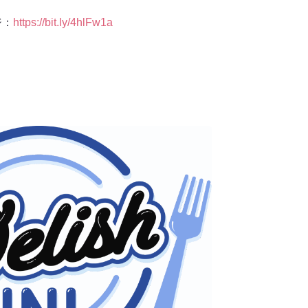
ジ：
https://bit.ly/4hlFw1a