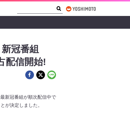
Search Form
Search
 新冠番組
独占配信開始!
ストの最新冠番組が順次配信中で
ることが決定しました。