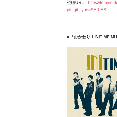
視聴URL：
https://lemin
pit_git_type=SERIES
■『おかわり！INITIME MU