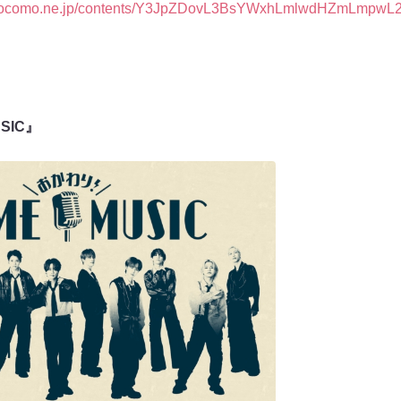
o.docomo.ne.jp/contents/Y3JpZDovL3BsYWxhLmlwdHZmLmpw
SIC』