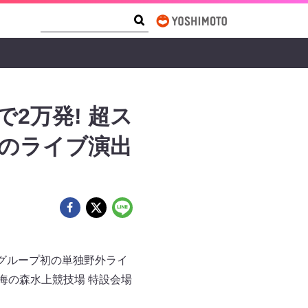
Search Form
Search
で2万発! 超ス
到のライブ演出
り、グループ初の単独野外ライ
京・海の森水上競技場 特設会場