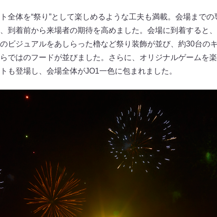
ト全体を“祭り”として楽しめるような工夫も満載。会場までの専
、到着前から来場者の期待を高めました。会場に到着すると、
のビジュアルをあしらった櫓など祭り装飾が並び、約30台のキ
らではのフードが並びました。さらに、オリジナルゲームを楽
トも登場し、会場全体がJO1一色に包まれました。