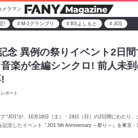
カメラマン
定!
# M-1グランプリ
# BSよしもと
# JO1
周年記念 異例の祭りイベント2日間
音楽が全編シンクロ! 前人未
!
レポート
 “JO1”が、10月18日（土）・19日（日）の2日間にわた
念したイベント『JO1 5th Anniversary ～祭り～』を東