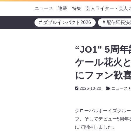
ニュース
連載
特集
芸人ライター・芸人
# ダブルインパクト2026
# 配信延長決
“JO1” 5
ケール花火と
にファン歓喜
2025-10-20
ニュース
グローバルボーイズグループ
ブ、そしてデビュー5周年を記
にて開催しました。