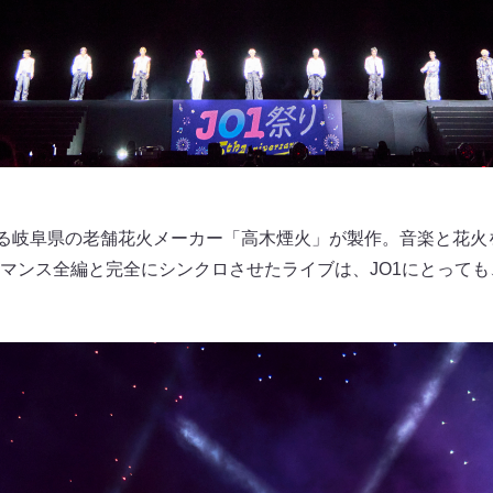
える岐阜県の老舗花火メーカー「高木煙火」が製作。音楽と花火
マンス全編と完全にシンクロさせたライブは、JO1にとって