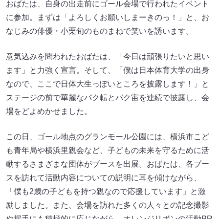
おばたは、自身の出走前にゴール会場で行われたイベント
に参加。まずは「よろしくお願いしまーきのっ！」と、お
なじみの俳優・小栗旬のものまねで笑いを誘います。
意気込みを問われたおばたは、「今日は頑張りたいと思い
ます」と力強く宣言。そして、「僕は日本体育大学の出身
なので、ここで日体大生っぽいところを披露します！」と
ステージの前で華麗なバク転とバク宙を連続で披露し、会
場をどよめかせました。
この日、ゴール地点のグランモール公園には、横浜市こど
も青年局や横浜里親会など、子どもの未来を守るために活
動するさまざまな団体がブースを出展。おばたは、各ブー
スを訪れて活動内容についての説明に耳を傾けながら、
「僕も2歳の子どもを持つ親なので応援しています」と激
励しました。また、会場を訪れた多くの人々との記念撮影
や握手にも積極的に応じながら、オレンジリボンの活動PR