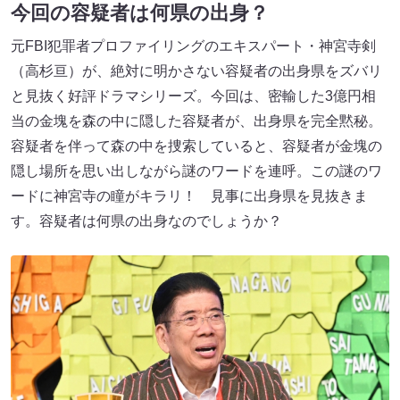
今回の容疑者は何県の出身？
元FBI犯罪者プロファイリングのエキスパート・神宮寺剣
（高杉亘）が、絶対に明かさない容疑者の出身県をズバリ
と見抜く好評ドラマシリーズ。今回は、密輸した3億円相
当の金塊を森の中に隠した容疑者が、出身県を完全黙秘。
容疑者を伴って森の中を捜索していると、容疑者が金塊の
隠し場所を思い出しながら謎のワードを連呼。この謎のワ
ードに神宮寺の瞳がキラリ！ 見事に出身県を見抜きま
す。容疑者は何県の出身なのでしょうか？