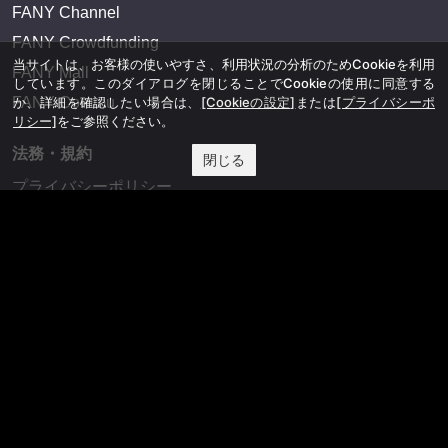
FANY Channel
FANY Crowdfunding
当サイトは、お客様の使いやすさ、利用状況の分析のためCookieを利用
FANY Mall
しています。このダイアログを閉じることでCookieの使用に同意する
か、詳細を確認したい場合は、
[Cookieの設定]
または
[プライバシーポ
FANY Commu
リシー]
をご参照ください。
法務・規約
閉じる
プライバシーポリシー
反社会的勢力排除宣言
会社情報
吉本興業株式会社
お問い合わせ
その他
よしもとニュースセンターアーカイブ