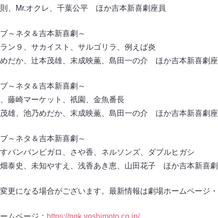
則、Mr.オクレ、千葉公平 ほか吉本新喜劇座員
ライブ～ネタ＆吉本新喜劇～
ラン９、サカイスト、サルゴリラ、例えば炎
めだか、辻本茂雄、末成映薫、島田一の介 ほか吉本新喜劇座
ライブ～ネタ＆吉本新喜劇～
、藤崎マーケット、祇園、金魚番長
茂雄、池乃めだか、末成映薫、島田一の介 ほか吉本新喜劇座
ライブ～ネタ＆吉本新喜劇～
すバンバンビガロ、さや香、ネルソンズ、ダブルヒガシ
畑泰史、未知やすえ、浅香あき恵、山田花子 ほか吉本新喜劇
変更になる場合がございます。最新情報は劇場ホームページ・
ームページ：
https://ngk.yoshimoto.co.jp/