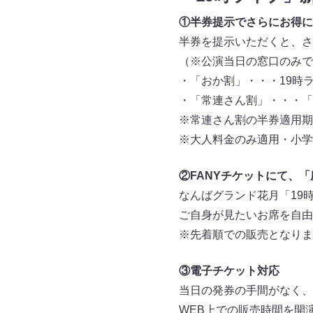
①半券提示でさらにお得に
半券を提示いただくと、さ
（※公演当日の窓口のみで
・「おか割」・・・19時
・「常連さん割」・・・「
※常連さん割の半券適用期
※大人料金のみ適用・小学
②FANYチケットにて、
なんばグランド花月「19
ご自身が見たいお席を自由
※先着順での販売となりま
③電子チケット対応
当日の発券の手間がなく、
WEB上での販売時間を開