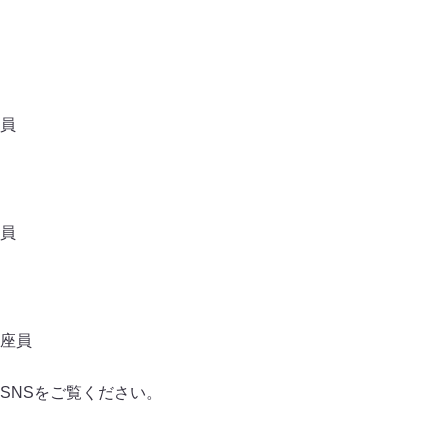
員
員
座員
SNSをご覧ください。