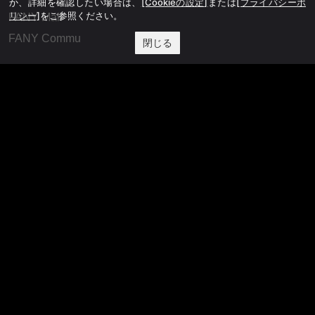
か、詳細を確認したい場合は、
[Cookieの設定]
または
[プライバシーポ
リシー]
をご参照ください。
FANY Mall
FANY Commu
閉じる
法務・規約
プライバシーポリシー
反社会的勢力排除宣言
会社情報
吉本興業株式会社
お問い合わせ
その他
よしもとニュースセンターアーカイブ