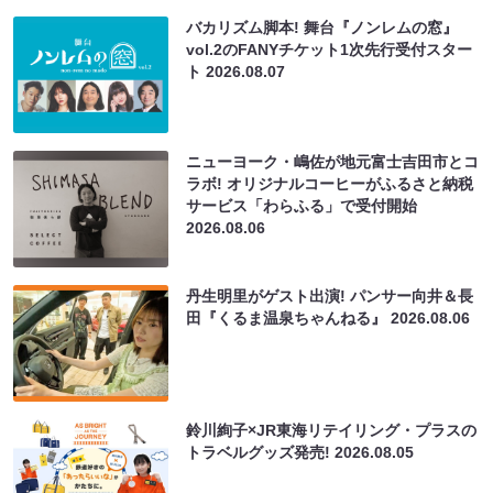
バカリズム脚本! 舞台『ノンレムの窓』
vol.2のFANYチケット1次先行受付スター
ト
2026.08.07
ニューヨーク・嶋佐が地元富士吉田市とコ
ラボ! オリジナルコーヒーがふるさと納税
サービス「わらふる」で受付開始
2026.08.06
丹生明里がゲスト出演! パンサー向井＆長
田『くるま温泉ちゃんねる』
2026.08.06
鈴川絢子×JR東海リテイリング・プラスの
トラベルグッズ発売!
2026.08.05