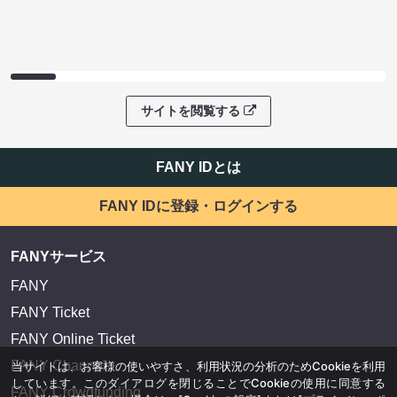
サイトを閲覧する
FANY IDとは
FANY IDに登録・ログインする
FANYサービス
FANY
FANY Ticket
FANY Online Ticket
FANY Channel
当サイトは、お客様の使いやすさ、利用状況の分析のためCookieを利用
しています。このダイアログを閉じることでCookieの使用に同意する
FANY Crowdfunding