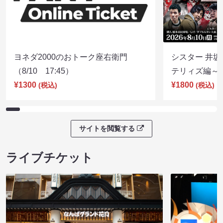
ヨネダ2000のおトーク座右衛門
シスター 井坂
（8/10 17:45）
テリィズ編～（8
¥1300
¥1800
(税込)
(税込)
サイトを閲覧する
ライブチケット