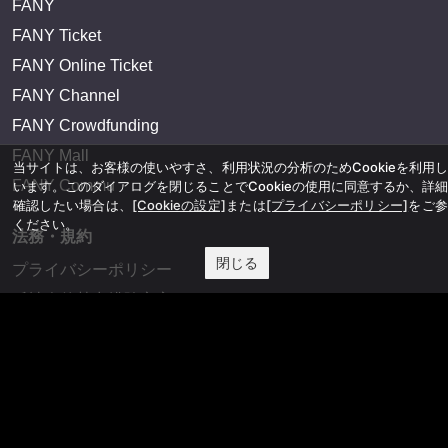
FANY
FANY Ticket
FANY Online Ticket
FANY Channel
FANY Crowdfunding
FANY Mall
当サイトは、お客様の使いやすさ、利用状況の分析のためCookieを利用
FANY Commu
います。このダイアログを閉じることでCookieの使用に同意するか、詳
確認したい場合は、
[Cookieの設定]
または
[プライバシーポリシー]
をご参
ください。
法務・規約
閉じる
プライバシーポリシー
反社会的勢力排除宣言
会社情報
吉本興業株式会社
お問い合わせ