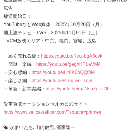
広告
放送開始日：
YouTubeなどWeb媒体 2025年10月20日（月）
地上波テレビ・TVer 2025年11月01日（土）
TVCM放映エリア：中京、福岡、宮城、広島
・高く売れる編：
https://youtu.be/Kwz-bgA6ovk
・簡単・楽編：
https://youtu.be/geghKPLaVM4
・安心感編：
https://youtu.be/Hr0K0oQQf3M
・楽しさ編：
https://youtu.be/4-nujwe_1dw
・革新・新常識編：
https://youtu.be/maNspZgLJO0
愛車買取オークションセルカ公式サイト：
https://www.sellca-sellcar.com/?source=prtimes
かまいたち
,
山内健司
,
濱家隆一