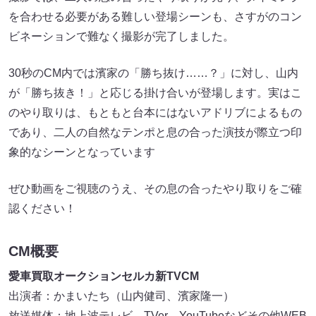
を合わせる必要がある難しい登場シーンも、さすがのコン
ビネーションで難なく撮影が完了しました。
30秒のCM内では濱家の「勝ち抜け……？」に対し、山内
が「勝ち抜き！」と応じる掛け合いが登場します。実はこ
のやり取りは、もともと台本にはないアドリブによるもの
であり、二人の自然なテンポと息の合った演技が際立つ印
象的なシーンとなっています
ぜひ動画をご視聴のうえ、その息の合ったやり取りをご確
認ください！
CM概要
愛車買取オークションセルカ新TVCM
出演者：かまいたち（山内健司、濱家隆一）
放送媒体：地上波テレビ、TVer、YouTubeなどその他WEB