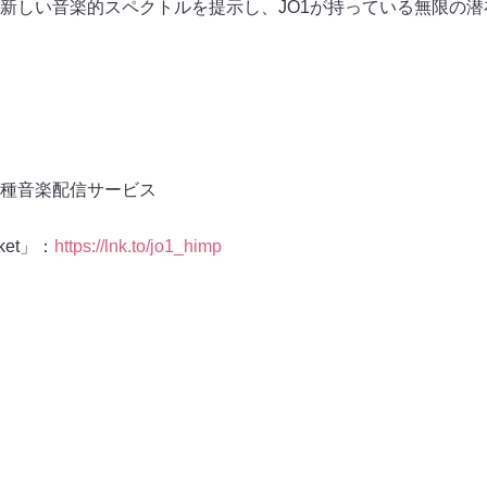
新しい音楽的スペクトルを提示し、JO1が持っている無限の
種⾳楽配信サービス
cket」：
https://lnk.to/jo1_himp