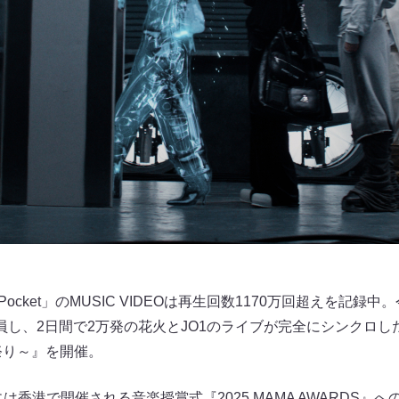
My Pocket」のMUSIC VIDEOは再生回数1170万回超えを
員し、2日間で2万発の花火とJO1のライブが完全にシンクロし
ry ～祭り～』を開催。
は香港で開催される音楽授賞式『2025 MAMA AWARDS』へ