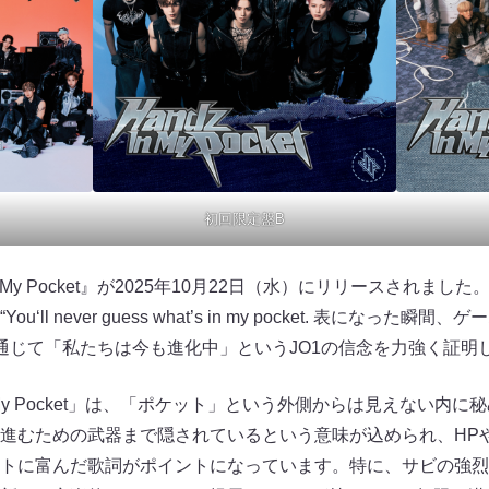
初回限定盤B
z In My Pocket』が2025年10月22日（水）にリリースされました
l never guess what’s in my pocket. 表になった瞬間
通じて「私たちは今も進化中」というJO1の信念を力強く証明
n My Pocket」は、「ポケット」という外側からは見えない内
進むための武器まで隠されているという意味が込められ、HP
トに富んだ歌詞がポイントになっています。特に、サビの強烈