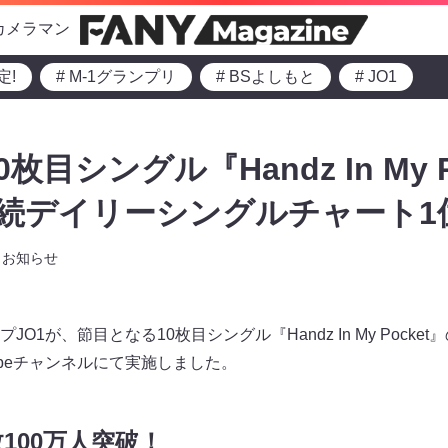
カメラマン
定!
# M-1グランプリ
# BSよしもと
# JO1
0枚目シングル『Handz In My 
作連続デイリーシングルチャート1
お知らせ
O1が、節目となる10枚目シングル『Handz In My Pock
Tubeチャンネルにて実施しました。
数100万人突破！