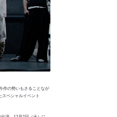
記録中。今作の勢いもさることなが
たスペシャルイベント
の出演、12月2日（火）に