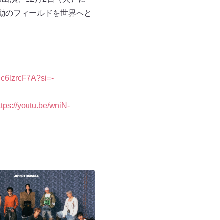
、活動のフィールドを世界へと
Nc6lzrcF7A?si=-
ttps://youtu.be/wniN-