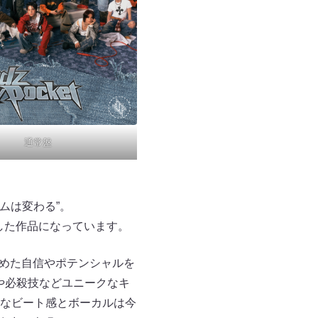
通常盤
。
、ゲームは変わる”。
した作品になっています。
に秘めた自信やポテンシャルを
や必殺技などユニークなキ
なビート感とボーカルは今