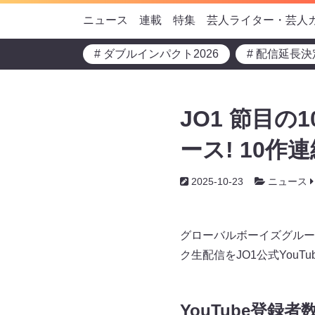
ニュース
連載
特集
芸人ライター・芸人
# ダブルインパクト2026
# 配信延長決
JO1 節目の1
ース! 10
2025-10-23
ニュース
グローバルボーイズグループJ
ク生配信をJO1公式You
YouTube登録者