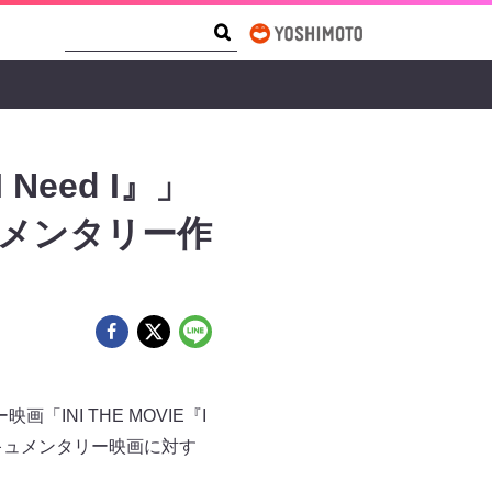
Search Form
Search
 Need I』」
ュメンタリー作
INI THE MOVIE『I
ドキュメンタリー映画に対す