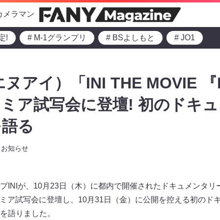
カメラマン
定!
# M-1グランプリ
# BSよしもと
# JO1
ヌアイ）「INI THE MOVIE 『I
ミア試写会に登壇! 初のドキ
を語る
お知らせ
NIが、10月23日（木）に都内で開催されたドキュメンタリー映画「
プレミア試写会に登壇し、10月31日（金）に公開を控える初の
゙を語りました。