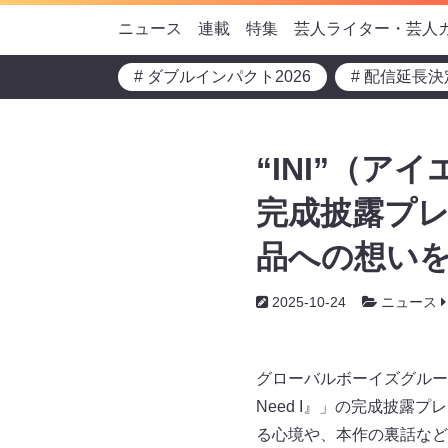
ニュース
連載
特集
芸人ライター・芸人
# ダブルインパクト2026
# 配信延長決
“INI”（アイエ
完成披露プレ
品への想い
2025-10-24
ニュース
グローバルボーイズグループI
Need I』」の完成披露
る心境や、本作の裏話なと