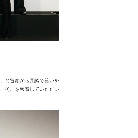
゙」と冒頭から冗談で笑いを
、そこを密着していただい