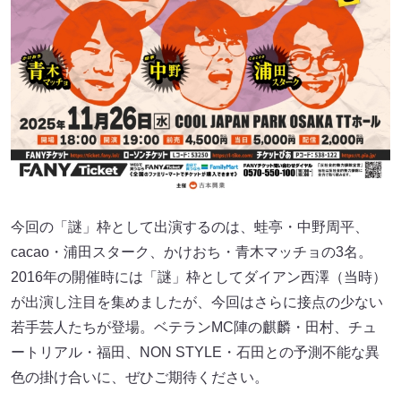
今回の「謎」枠として出演するのは、蛙亭・中野周平、
cacao・浦田スターク、かけおち・青木マッチョの3名。
2016年の開催時には「謎」枠としてダイアン西澤（当時）
が出演し注目を集めましたが、今回はさらに接点の少ない
若手芸人たちが登場。ベテランMC陣の麒麟・田村、チュ
ートリアル・福田、NON STYLE・石田との予測不能な異
色の掛け合いに、ぜひご期待ください。