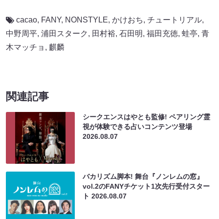
cacao
,
FANY
,
NONSTYLE
,
かけおち
,
チュートリアル
,
中野周平
,
浦田スターク
,
田村裕
,
石田明
,
福田充徳
,
蛙亭
,
青
木マッチョ
,
麒麟
関連記事
シークエンスはやとも監修! ペアリング霊
視が体験できる占いコンテンツ登場
2026.08.07
バカリズム脚本! 舞台『ノンレムの窓』
vol.2のFANYチケット1次先行受付スター
ト
2026.08.07