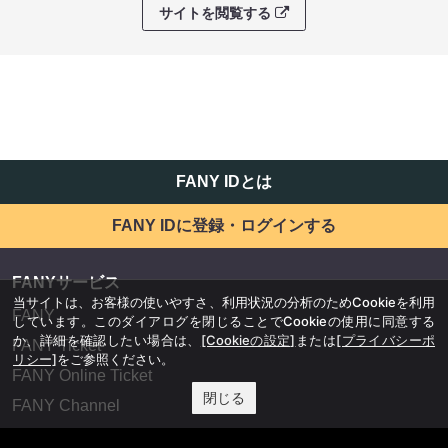
サイトを閲覧する
FANY IDとは
FANY IDに登録・ログインする
FANYサービス
当サイトは、お客様の使いやすさ、利用状況の分析のためCookieを利用
FANY
しています。このダイアログを閉じることでCookieの使用に同意する
か、詳細を確認したい場合は、
[Cookieの設定]
または
[プライバシーポ
FANY Ticket
リシー]
をご参照ください。
FANY Online Ticket
閉じる
FANY Channel
FANY Crowdfunding