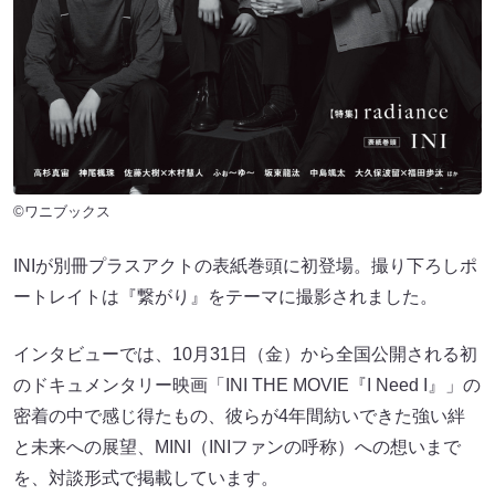
©ワニブックス
INIが別冊プラスアクトの表紙巻頭に初登場。撮り下ろしポ
ートレイトは『繋がり』をテーマに撮影されました。
インタビューでは、10月31日（金）から全国公開される初
のドキュメンタリー映画「INI THE MOVIE『I Need I』」の
密着の中で感じ得たもの、彼らが4年間紡いできた強い絆
と未来への展望、MINI（INIファンの呼称）への想いまで
を、対談形式で掲載しています。