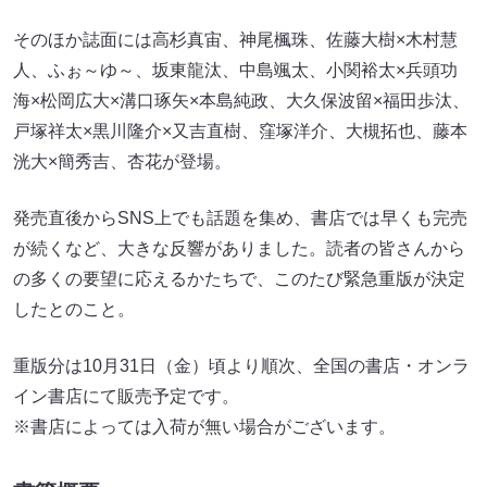
そのほか誌面には高杉真宙、神尾楓珠、佐藤大樹×木村慧
人、ふぉ～ゆ～、坂東龍汰、中島颯太、小関裕太×兵頭功
海×松岡広大×溝口琢矢×本島純政、大久保波留×福田歩汰、
戸塚祥太×黒川隆介×又吉直樹、窪塚洋介、大槻拓也、藤本
洸大×簡秀吉、杏花が登場。
発売直後からSNS上でも話題を集め、書店では早くも完売
が続くなど、大きな反響がありました。読者の皆さんから
の多くの要望に応えるかたちで、このたび緊急重版が決定
したとのこと。
重版分は10月31日（金）頃より順次、全国の書店・オンラ
イン書店にて販売予定です。
※書店によっては入荷が無い場合がございます。