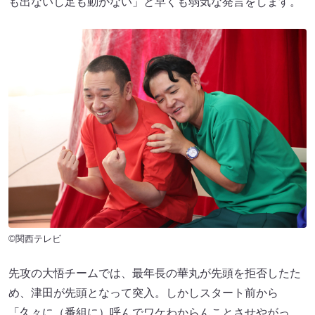
も出ないし足も動かない」と早くも弱気な発言をします。
©関西テレビ
先攻の大悟チームでは、最年長の華丸が先頭を拒否したた
め、津田が先頭となって突入。しかしスタート前から
「久々に（番組に）呼んでワケわからんことさせやがっ