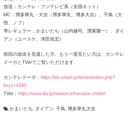
放送：カンテレ・フジテレビ系（全国ネット）
MC：博多華丸・大吉（博多華丸、博多大吉）、千鳥（大
悟、ノブ）
準レギュラー：かまいたち（山内健司、濱家隆一）、ダイ
アン（ユースケ、津田篤宏）
前回の放送を見逃した方、もう一度見たい方は、カンテレ
ドーガとTVerでご覧いただけます。
カンテレドーガ：
https://ktv-smart.jp/series/index.php?
key1=4380
TVer：
https://www.ktv.jp/resource/hanadai-chidori
かまいたち
,
ダイアン
,
千鳥
,
博多華丸大吉