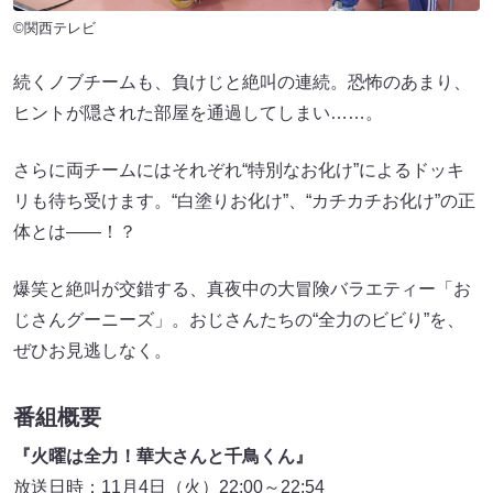
©関西テレビ
続くノブチームも、負けじと絶叫の連続。恐怖のあまり、
ヒントが隠された部屋を通過してしまい……。
さらに両チームにはそれぞれ“特別なお化け”によるドッキ
リも待ち受けます。“白塗りお化け”、“カチカチお化け”の正
体とは――！？
爆笑と絶叫が交錯する、真夜中の大冒険バラエティー「お
じさんグーニーズ」。おじさんたちの“全力のビビり”を、
ぜひお見逃しなく。
番組概要
『火曜は全力！華大さんと千鳥くん』
放送日時：11月4日（火）22:00～22:54