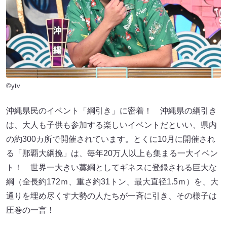
©ytv
沖縄県民のイベント「綱引き」に密着！ 沖縄県の綱引き
は、大人も子供も参加する楽しいイベントだといい、県内
の約300カ所で開催されています。とくに10月に開催され
る「那覇大綱挽」は、毎年20万人以上も集まる一大イベン
ト！ 世界一大きい藁綱としてギネスに登録される巨大な
綱（全長約172ｍ、重さ約31トン、最大直径1.5ｍ）を、大
通りを埋め尽くす大勢の人たちが一斉に引き、その様子は
圧巻の一言！