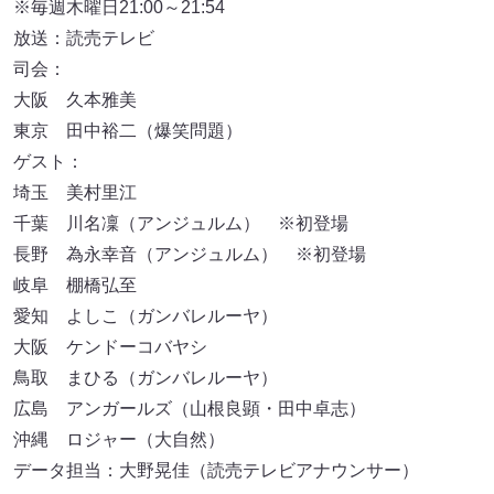
※毎週木曜日21:00～21:54
放送：読売テレビ
司会：
大阪 久本雅美
東京 田中裕二（爆笑問題）
ゲスト：
埼玉 美村里江
千葉 川名凜（アンジュルム） ※初登場
長野 為永幸音（アンジュルム） ※初登場
岐阜 棚橋弘至
愛知 よしこ（ガンバレルーヤ）
大阪 ケンドーコバヤシ
鳥取 まひる（ガンバレルーヤ）
広島 アンガールズ（山根良顕・田中卓志）
沖縄 ロジャー（大自然）
データ担当：大野晃佳（読売テレビアナウンサー）