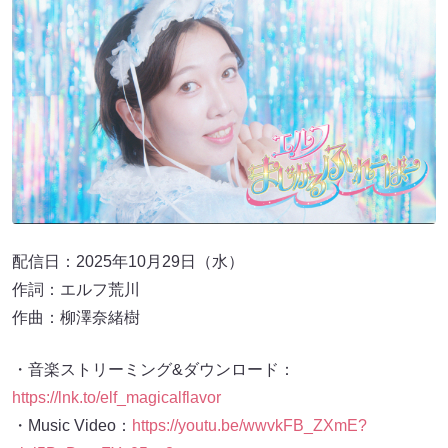
配信日：2025年10月29日（水）
作詞：エルフ荒川
作曲：柳澤奈緒樹
・音楽ストリーミング&ダウンロード：
https://lnk.to/elf_magicalflavor
・Music Video：
https://youtu.be/wwvkFB_ZXmE?
si=i5BnDrnnFYa05ce2