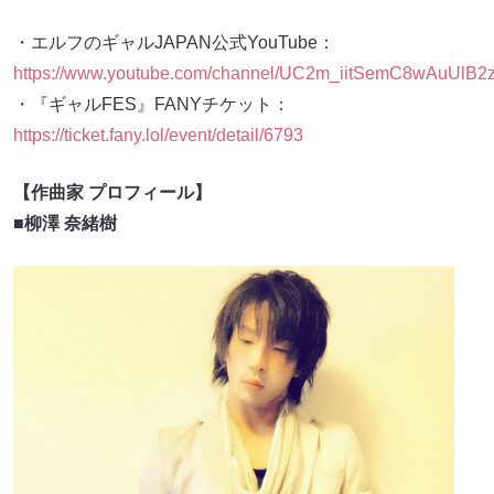
・エルフのギャルJAPAN公式YouTube：
https://www.youtube.com/channel/UC2m_iitSemC8wAuUlB2
・『ギャルFES』FANYチケット：
https://ticket.fany.lol/event/detail/6793
【作曲家 プロフィール】
■柳澤 奈緒樹