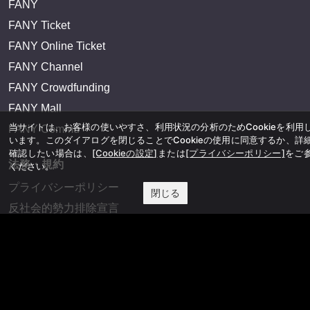
FANY Ticket
FANY Online Ticket
FANY Channel
FANY Crowdfunding
当サイトは、お客様の使いやすさ、利用状況の分析のためCookieを利用
FANY Mall
います。このダイアログを閉じることでCookieの使用に同意するか、詳
FANY Commu
確認したい場合は、
[Cookieの設定]
または
[プライバシーポリシー]
をご
ください。
法務・規約
閉じる
プライバシーポリシー
反社会的勢力排除宣言
会社情報
吉本興業株式会社
お問い合わせ
その他