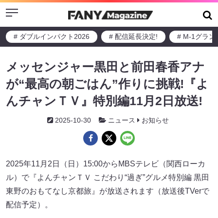
Menu
# ダブルインパクト2026
# 配信延長決定!
# M-1グラ
メッセンジャー黒田と前田春香アナ
が“最高の朝ごはん”作りに挑戦!『よ
んチャンＴＶ』特別編11月2日放送!
2025-10-30
ニュース
お知らせ
2025年11月2日（日）15:00からMBSテレビ（関西ローカ
ル）で『よんチャンＴＶ こだわり“過ぎ”グルメ特別編 黒田
東野のおもてなし京都旅』が放送されます（放送後TVerで
配信予定）。