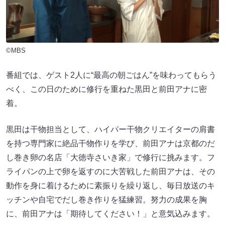
©MBS
番組では、ゲスト2人に“最高の朝ごはん”を味わってもらう
べく、この日のために修行を重ねた黒田と前田アナに密
着。
黒田は干物担当として、ハイパー干物クリエイターの肩書
を持つ専門家に絶品干物作りを学び、前田アナは京都のだ
し巻き卵の名店「大徳寺さいき家」で修行に挑みます。フ
ライパンの上で卵を返すのに大苦戦した前田アナは、その
動作を身に着けるために素振りを繰り返し、毎日放送のキ
ッチンや自宅でだし巻き作りを猛練習。努力の成果を胸
に、前田アナは「期待してください！」と意気込みます。