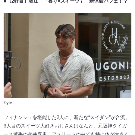
■【2軒目】堀江 「香り×スイーツ」 新体験パフェ！？
©ytv
フィナンシェを堪能した2人に、新たな“スイダン”が合流。
3人目のスイーツ大好きおじさんはなんと、元阪神タイガ
ース選手の糸井嘉男。アスリートの中でも特に体が大きく