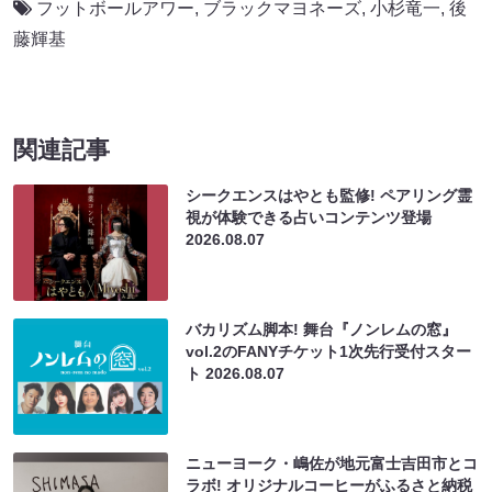
フットボールアワー
,
ブラックマヨネーズ
,
小杉竜一
,
後
藤輝基
関連記事
シークエンスはやとも監修! ペアリング霊
視が体験できる占いコンテンツ登場
2026.08.07
バカリズム脚本! 舞台『ノンレムの窓』
vol.2のFANYチケット1次先行受付スター
ト
2026.08.07
ニューヨーク・嶋佐が地元富士吉田市とコ
ラボ! オリジナルコーヒーがふるさと納税