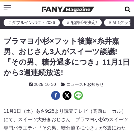
Menu
# ダブルインパクト2026
# 配信延長決定!
# M-1グラ
ブラマヨ小杉×フット後藤×糸井嘉
男、おじさん3人がスイーツ談議!
『その男、糖分過多につき』11月1日
から3週連続放送!
2025-10-30
ニュース
お知らせ
11月1日（土）あさ9:25より読売テレビ（関西ローカル）
にて、スイーツ大好きおじさん！ブラマヨ小杉のスイーツ
専門バラエティ『その男、糖分過多につき』が3週にわた