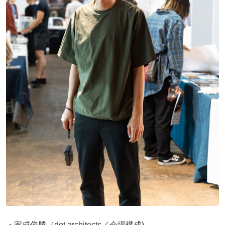
・家成俊勝（dot architects／会場構成)