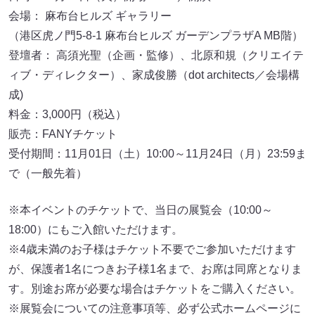
会場： 麻布台ヒルズ ギャラリー
（港区虎ノ門5-8-1 麻布台ヒルズ ガーデンプラザA MB階）
登壇者： 高須光聖（企画・監修）、北原和規（クリエイテ
ィブ・ディレクター）、家成俊勝（dot architects／会場構
成)
料金：3,000円（税込）
販売：FANYチケット
受付期間：11月01日（土）10:00～11月24日（月）23:59ま
で（一般先着）
※本イベントのチケットで、当日の展覧会（10:00～
18:00）にもご入館いただけます。
※4歳未満のお子様はチケット不要でご参加いただけます
が、保護者1名につきお子様1名まで、お席は同席となりま
す。別途お席が必要な場合はチケットをご購入ください。
※展覧会についての注意事項等、必ず公式ホームページに