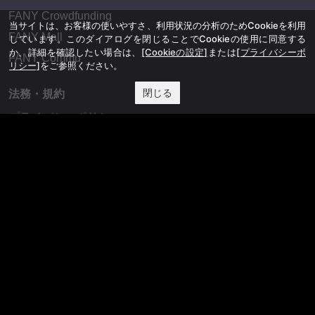
FANY Crowdfunding
当サイトは、お客様の使いやすさ、利用状況の分析のためCookieを利用
FANY Mall
しています。このダイアログを閉じることでCookieの使用に同意する
か、詳細を確認したい場合は、
[Cookieの設定]
または
[プライバシーポ
FANY Commu
リシー]
をご参照ください。
閉じる
法務・規約
プライバシーポリシー
反社会的勢力排除宣言
会社情報
吉本興業株式会社
お問い合わせ
その他
よしもとニュースセンターアーカイブ