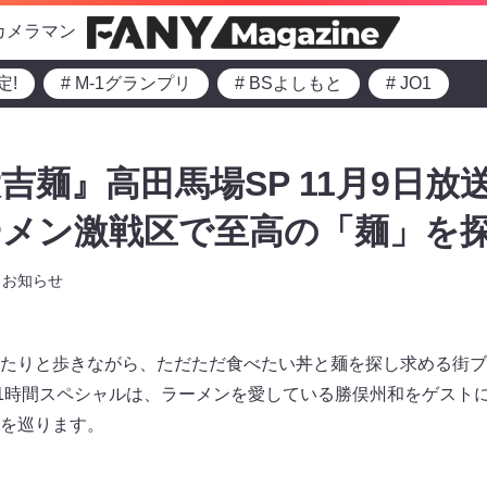
カメラマン
定!
# M-1グランプリ
# BSよしもと
# JO1
吉麺』高田馬場SP 11月9日放送
メン激戦区で至高の「麺」を探
お知らせ
たりと歩きながら、ただただ食べたい丼と麺を探し求める街ブ
の1時間スペシャルは、ラーメンを愛している勝俣州和をゲスト
を巡ります。