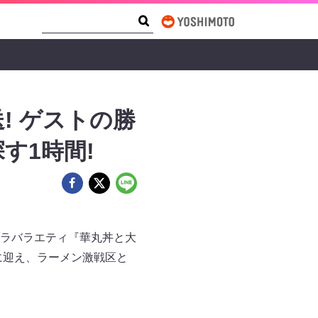
Search Form
Search
! ゲストの勝
す1時間!
ラバラエティ『華丸丼と大
に迎え、ラーメン激戦区と