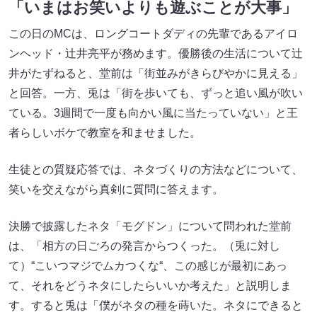
「いまはお笑いよりも遊ぶことが大事」
この日のMCは、ロングコートダディの先輩であるアイロ
ンヘッド・辻井亮平が務めます。優勝後の生活について辻
井がたずねると、堂前は「街並みがきらびやかに見える」
と回答。一方、兎は「街を歩いても、ずっと追い風が吹い
ている。3週間で一度も向かい風に当たっていない」と王
者らしいボケで教室を和ませました。
生徒との質疑応答では、ネタづくりの方法などについて、
笑いを交えながら真剣に質問に答えます。
決勝で披露したネタ「モグドン」について問われた堂前
は、「相方の日ごろの発言からつくった。（兎に対し
て）“こいつマジでムカつくな“、この感じが最初にあっ
て、それをどうネタにしたらいいか考えた」と説明しま
す。すると兎は「僕がネタの種を蒔いた。ネタにできると