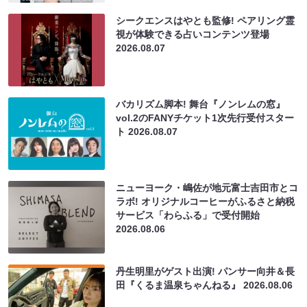
シークエンスはやとも監修! ペアリング霊
視が体験できる占いコンテンツ登場
2026.08.07
バカリズム脚本! 舞台『ノンレムの窓』
vol.2のFANYチケット1次先行受付スター
ト
2026.08.07
ニューヨーク・嶋佐が地元富士吉田市とコ
ラボ! オリジナルコーヒーがふるさと納税
サービス「わらふる」で受付開始
2026.08.06
丹生明里がゲスト出演! パンサー向井＆長
田『くるま温泉ちゃんねる』
2026.08.06