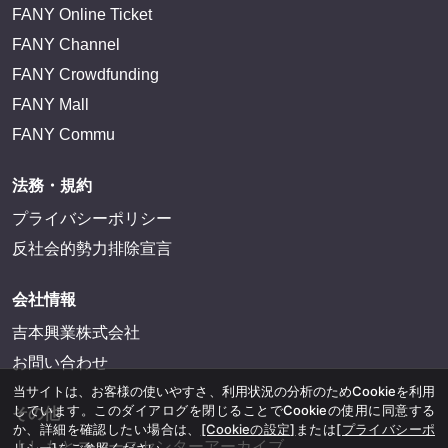
FANY Online Ticket
FANY Channel
FANY Crowdfunding
FANY Mall
FANY Commu
法務・規約
プライバシーポリシー
反社会的勢力排除宣言
会社情報
吉本興業株式会社
お問い合わせ
当サイトは、お客様の使いやすさ、利用状況の分析のためCookieを利用
しています。このダイアログを閉じることでCookieの使用に同意する
その他
か、詳細を確認したい場合は、
[Cookieの設定]
または
[プライバシーポ
よしもとニュースセンターアーカイブ
リシー]
をご参照ください。