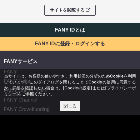
サイトを閲覧する
FANY IDとは
FANY IDに登録・ログインする
FANYサービス
FANY
当サイトは、お客様の使いやすさ、利用状況の分析のためCookieを利用
FANY Ticket
しています。このダイアログを閉じることでCookieの使用に同意する
か、詳細を確認したい場合は、
[Cookieの設定]
または
[プライバシーポ
FANY Online Ticket
リシー]
をご参照ください。
FANY Channel
閉じる
FANY Crowdfunding
FANY Mall
FANY Commu