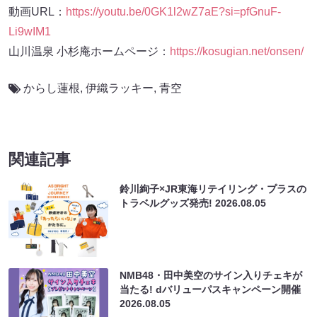
動画URL：
https://youtu.be/0GK1l2wZ7aE?si=pfGnuF-
Li9wIM1
山川温泉 小杉庵ホームページ：
https://kosugian.net/onsen/
からし蓮根
,
伊織ラッキー
,
青空
関連記事
鈴川絢子×JR東海リテイリング・プラスの
トラベルグッズ発売!
2026.08.05
NMB48・田中美空のサイン入りチェキが
当たる! dバリューパスキャンペーン開催
2026.08.05