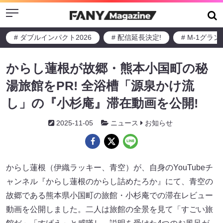
Menu
# ダブルインパクト2026
# 配信延長決定!
# M-1グラ
からし蓮根が故郷・熊本小国町の秘
湯旅館をPR! 全浴槽「源泉かけ流
し」の『小杉庵』滞在動画を公開!
2025-11-05
ニュース
お知らせ
からし蓮根（伊織ラッキー、青空）が、自身のYouTubeチ
ャンネル『からし蓮根のからし詰めたろか』にて、青空の
故郷である熊本県小国町の旅館・小杉庵での滞在レビュー
動画を公開しました。二人は旅館の全景を見て「すごい旅