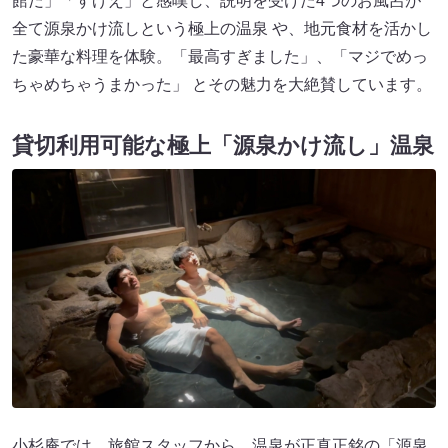
館だ」「すげえ」と感嘆し、説明を受けた4つのお風呂が
全て源泉かけ流しという極上の温泉 や、地元食材を活かし
た豪華な料理を体験。「最高すぎました」、「マジでめっ
ちゃめちゃうまかった」 とその魅力を大絶賛しています。
貸切利用可能な極上「源泉かけ流し」温泉
小杉庵では、旅館スタッフから、温泉が正真正銘の「源泉