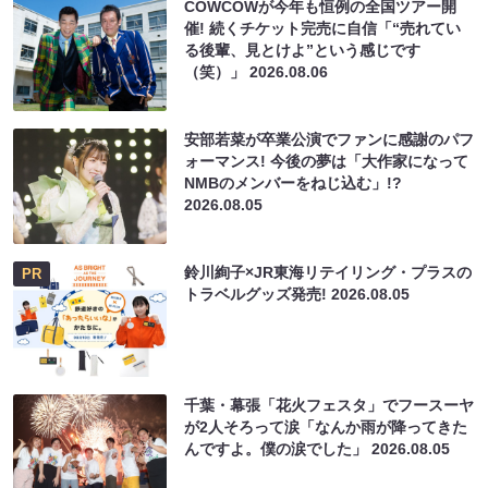
COWCOWが今年も恒例の全国ツアー開
催! 続くチケット完売に自信「“売れてい
る後輩、見とけよ”という感じです
（笑）」
2026.08.06
安部若菜が卒業公演でファンに感謝のパフ
ォーマンス! 今後の夢は「大作家になって
NMBのメンバーをねじ込む」!?
2026.08.05
鈴川絢子×JR東海リテイリング・プラスの
PR
トラベルグッズ発売!
2026.08.05
千葉・幕張「花火フェスタ」でフースーヤ
が2人そろって涙「なんか雨が降ってきた
んですよ。僕の涙でした」
2026.08.05