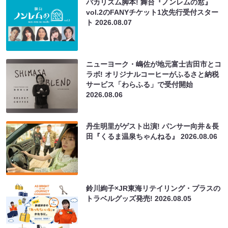
バカリズム脚本! 舞台『ノンレムの窓』
vol.2のFANYチケット1次先行受付スター
ト
2026.08.07
ニューヨーク・嶋佐が地元富士吉田市とコ
ラボ! オリジナルコーヒーがふるさと納税
サービス「わらふる」で受付開始
2026.08.06
丹生明里がゲスト出演! パンサー向井＆長
田『くるま温泉ちゃんねる』
2026.08.06
鈴川絢子×JR東海リテイリング・プラスの
トラベルグッズ発売!
2026.08.05