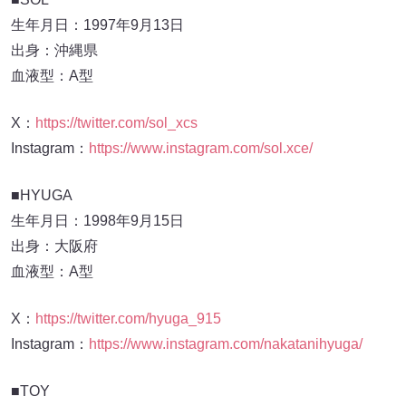
生年月日：1997年9月13日
出身：沖縄県
血液型：A型
X：
https://twitter.com/sol_xcs
Instagram：
https://www.instagram.com/sol.xce/
■HYUGA
生年月日：1998年9月15日
出身：大阪府
血液型：A型
X：
https://twitter.com/hyuga_915
Instagram：
https://www.instagram.com/nakatanihyuga/
■TOY