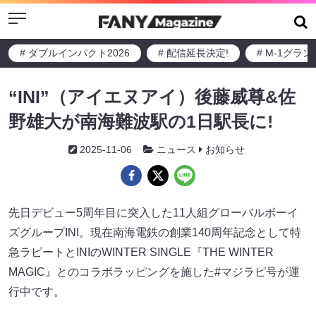
Menu
# ダブルインパクト2026
# 配信延長決定!
# M-1グラ
“INI”（アイエヌアイ）後藤威尊&佐
野雄大が南海難波駅の1日駅長に!
2025-11-06
ニュース
お知らせ
先日デビュー5周年目に突入した11人組グローバルボーイ
ズグループINI。現在南海電鉄の創業140周年記念として特
急ラピートとINIのWINTER SINGLE『THE WINTER
MAGIC』とのコラボラッピングを施した#マジラピ号が運
行中です。