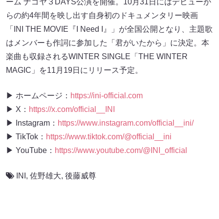
ーム ナゴヤ３DAYS公演を開催。10月31日にはデビューか
らの約4年間を映し出す自身初のドキュメンタリー映画
「INI THE MOVIE『I Need I』」が全国公開となり、主題歌
はメンバーも作詞に参加した「君がいたから」に決定。本
楽曲も収録されるWINTER SINGLE「THE WINTER
MAGIC」を11月19日にリリース予定。
▶ ホームページ：
https://ini-official.com
▶ X：
https://x.com/official__INI
▶ Instagram：
https://www.instagram.com/official__ini/
▶ TikTok：
https://www.tiktok.com/@official__ini
▶ YouTube：
https://www.youtube.com/@INI_official
INI
,
佐野雄大
,
後藤威尊