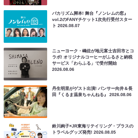
バカリズム脚本! 舞台『ノンレムの窓』
vol.2のFANYチケット1次先行受付スター
ト
2026.08.07
ニューヨーク・嶋佐が地元富士吉田市とコ
ラボ! オリジナルコーヒーがふるさと納税
サービス「わらふる」で受付開始
2026.08.06
丹生明里がゲスト出演! パンサー向井＆長
田『くるま温泉ちゃんねる』
2026.08.06
鈴川絢子×JR東海リテイリング・プラスの
トラベルグッズ発売!
2026.08.05