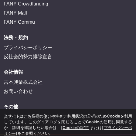
FANY Crowdfunding
FANY Mall
FANY Commu
法務・規約
プライバシーポリシー
反社会的勢力排除宣言
会社情報
吉本興業株式会社
お問い合わせ
その他
当サイトは、お客様の使いやすさ、利用状況の分析のためCookieを利用
よしもとニュースセンターアーカイブ
しています。このダイアログを閉じることでCookieの使用に同意する
か、詳細を確認したい場合は、
[Cookieの設定]
または
[プライバシーポ
リシー]
をご参照ください。