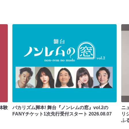
体験
バカリズム脚本! 舞台『ノンレムの窓』vol.2の
ニ
FANYチケット1次先行受付スタート
2026.08.07
リ
ふ