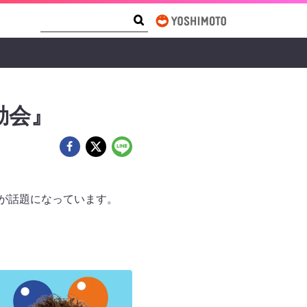
Search Form
Search
動会』
』が話題になっています。