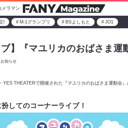
カメラマン
定!
# M-1グランプリ
# BSよしもと
# JO1
イブ】『マユリカのおばさま運
お知らせ
・YES THEATERで開催された『マユリカのおばさま運動会
に扮してのコーナーライブ！