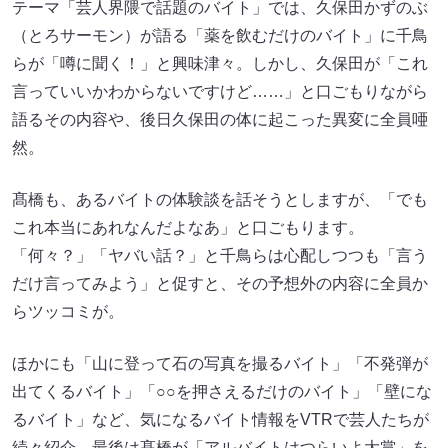
テーマ「芸人界隈で話題のバイト」では、久保田かずのぶ
（とろサーモン）が語る「薬を飲むだけのバイト」に千鳥
らが「噂に聞く！」と興味津々。しかし、久保田が「これ
言っていいかわからないですけど……」と口ごもりながら
語るその内容や、後日久保田の体に起こった異変に全員唖
然。
髙橋も、あるバイトの体験談を話そうとしますが、「でも
これ本当にあれなんだよなあ」と口ごもります。
「何々？」「ヤバい話？」と千鳥らは心配しつつも「言う
だけ言ってみよう」と促すと、その予想外の内容に全員か
らツッコミが。
ほかにも「山に登って石の写真を撮るバイト」「不発弾が
出てくるバイト」「○○を押さえるだけのバイト」「壁にな
るバイト」など、気になるバイト情報をVTRで芸人たちが
続々紹介。最後は髙橋が「アルバイトはつらいよ大賞」を