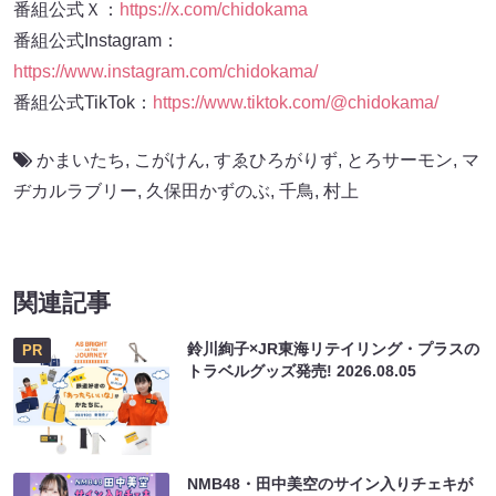
番組公式Ｘ：
https://x.com/chidokama
番組公式Instagram：
https://www.instagram.com/chidokama/
番組公式TikTok：
https://www.tiktok.com/@chidokama/
かまいたち
,
こがけん
,
すゑひろがりず
,
とろサーモン
,
マ
ヂカルラブリー
,
久保田かずのぶ
,
千鳥
,
村上
関連記事
鈴川絢子×JR東海リテイリング・プラスの
PR
トラベルグッズ発売!
2026.08.05
NMB48・田中美空のサイン入りチェキが