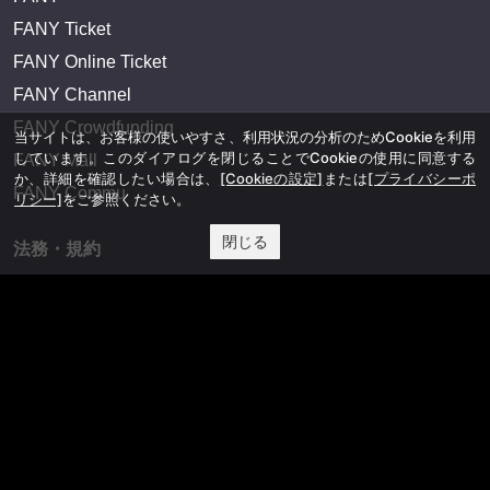
FANY Ticket
FANY Online Ticket
FANY Channel
FANY Crowdfunding
当サイトは、お客様の使いやすさ、利用状況の分析のためCookieを利用
しています。このダイアログを閉じることでCookieの使用に同意する
FANY Mall
か、詳細を確認したい場合は、
[Cookieの設定]
または
[プライバシーポ
FANY Commu
リシー]
をご参照ください。
閉じる
法務・規約
プライバシーポリシー
反社会的勢力排除宣言
会社情報
吉本興業株式会社
お問い合わせ