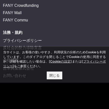
FANY Crowdfunding
FANY Mall
FANY Commu
法務・規約
プライバシーポリシー
反社会的勢力排除宣言
当サイトは、お客様の使いやすさ、利用状況の分析のためCookieを利用
しています。このダイアログを閉じることでCookieの使用に同意する
会社情報
か、詳細を確認したい場合は、
[Cookieの設定]
または
[プライバシーポ
リシー]
をご参照ください。
吉本興業株式会社
閉じる
お問い合わせ
その他
よしもとニュースセンターアーカイブ