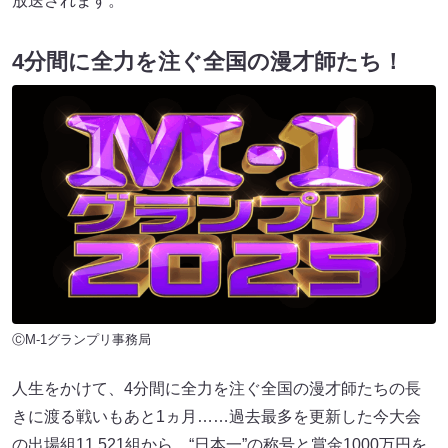
放送されます。
4分間に全力を注ぐ全国の漫才師たち！
ⒸM-1グランプリ事務局
人生をかけて、4分間に全力を注ぐ全国の漫才師たちの長
きに渡る戦いもあと1ヵ月……過去最多を更新した今大会
の出場組11,521組から、“日本一”の称号と賞金1000万円を