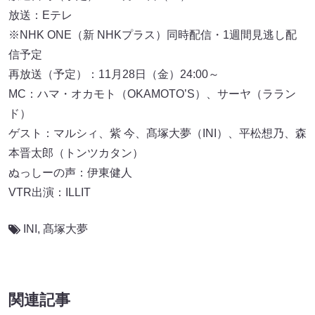
放送：Eテレ
※NHK ONE（新 NHKプラス）同時配信・1週間見逃し配
信予定
再放送（予定）：11月28日（金）24:00～
MC：ハマ・オカモト（OKAMOTO’S）、サーヤ（ララン
ド）
ゲスト：マルシィ、紫 今、髙塚大夢（INI）、平松想乃、森
本晋太郎（トンツカタン）
ぬっしーの声：伊東健人
VTR出演：ILLIT
INI
,
髙塚⼤夢
関連記事