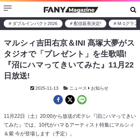
Menu
# ダブルインパクト2026
# 配信延長決定!
# M-1グラ
マルシィ吉田右京＆INI 髙塚大夢がス
タジオで「プレゼント」を生歌唱!
『沼にハマってきいてみた』11月22
日放送!
2025-11-13
ニュース
お知らせ
11月22日（土）20:00から放送のEテレ『沼にハマってきい
てみた』では、10代がハマるアーティスト特集にマルシィ
＆紫 今が登場します（予定）。