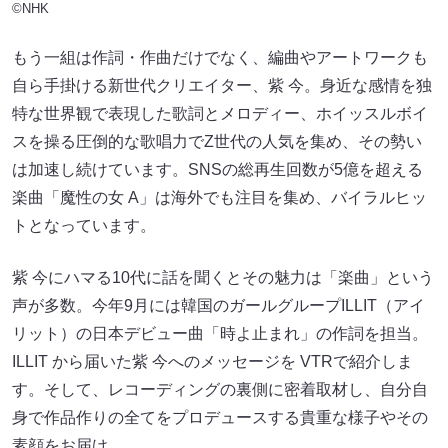
©NHK
もう一組は作詞・作曲だけでなく、編曲やアートワークも
自ら手掛ける新世代クリエイター、紫 今。身近な感情を独
特な世界観で表現した歌詞とメロディー、ホイッスルボイ
スを操る圧倒的な歌唱力でZ世代の人気を集め、その勢い
は加速し続けています。SNSの総再生回数が5億を超える
楽曲「魔性の女 A」は海外でも注目を集め、バイラルヒッ
トとなっています。
紫 今にハマる10代に話を聞くとその魅力は「楽曲」という
声が多数。今年9月には韓国のガールグループILLIT（アイ
リット）の日本デビュー曲「時よ止まれ」の作詞を担当。
ILLIT から届いた紫 今へのメッセージを VTRで紹介しま
す。そして、レコーディングの裏側に密着取材し、自分自
身で作品作りの全てをプロデュースする貴重な様子やその
素顔をお届け。