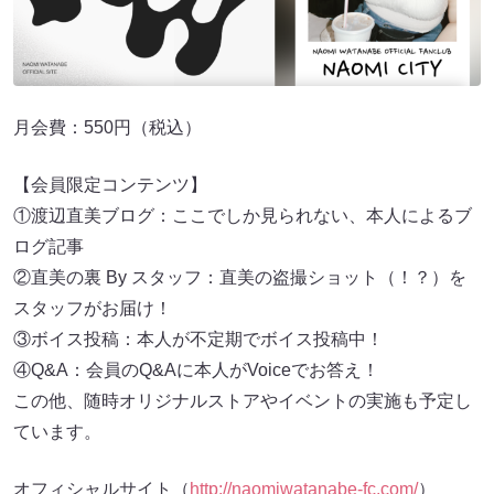
月会費：550円（税込）
【会員限定コンテンツ】
①渡辺直美ブログ：ここでしか見られない、本人によるブ
ログ記事
②直美の裏 By スタッフ：直美の盗撮ショット（！？）を
スタッフがお届け！
③ボイス投稿：本人が不定期でボイス投稿中！
④Q&A：会員のQ&Aに本人がVoiceでお答え！
この他、随時オリジナルストアやイベントの実施も予定し
ています。
オフィシャルサイト（
http://naomiwatanabe-fc.com/
）