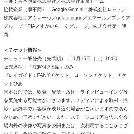
主催：吉本興業株式会社／株式会社東京ドーム
協賛企業（順不同）：Google Gemini／株式会社ロッテ／
株式会社エアウィーヴ／gelato pique／エマール／プレミア
グループ／PIA／すかいらーくグループ／株式会社第一興
商
＜チケット情報＞
チケット一般発売（先着順）：11月15日（土）10:00
販売席種：「注釈付きS席」のみ
プレイガイド：FANYチケット、ローソンチケット、チケ
ットぴあ
※本公演では、収録・配信・放送・ライブビューイング等
を実施する可能性がございます。メディアによる取材・撮
影・記録等でお客様が映り込む場合がございますのであら
かじめご了承ください。また、ステージエリアを含む全会
場内外の映像や写真を公開または二次利用することがござ
います。予めご理解の上、ご購入ください。