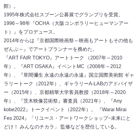
館）。
1995年株式会社スプーン公募展でグランプリを受賞。
1996～98年『OCHA（大阪コンポラリーヒューマンアー
ト）』をプロデュース。
2014年からは『京都国際映画祭～映画もアートもその他も
ぜんぶ～』でアートプランナーを務めた。
『ART FAIR TOKYO』アートトーク （2007年～2010
年）、『ART OSAKA』イベントMC（2008年～2012
年）、『草間彌生 永遠の永遠の永遠』国立国際美術館 ギャ
ラリートーク（2012年）、ギャラリーA-LABのアドバイザ
ー（2015年）、京都精華大学客員教授（2018年～2020
年）、『茨木映像芸術祭』審査員（2021年）、『Any
kobe2022』トークイベント（2022年）。 『Warai Mirai
Fes 2024』「リユース・アートワークショップ~未来にと
どけ！ みんなのチカラ」 監修などを歴任している。