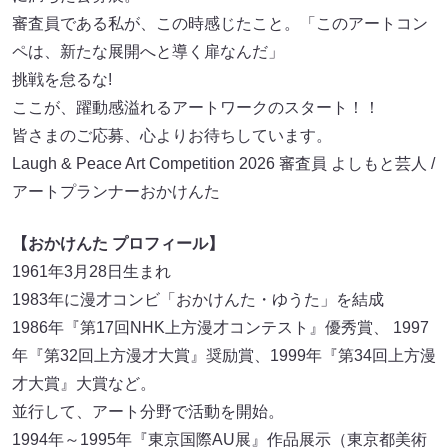
審査員である私が、この時感じたこと。「このアートコン
ペは、新たな展開へと導く扉なんだ」
挑戦を怠るな!
ここが、躍動感溢れるアートワークのスタート！！
皆さまのご応募、心よりお待ちしています。
Laugh & Peace Art Competition 2026 審査員 よしもと芸人 /
アートプランナーおかけんた
【おかけんた プロフィール】
1961年3月28日生まれ
1983年に漫才コンビ「おかけんた・ゆうた」を結成
1986年『第17回NHK上方漫才コンテスト』優秀賞、 1997
年『第32回上方漫才大賞』奨励賞、1999年『第34回上方漫
才大賞』大賞など。
並行して、アート分野で活動を開始。
1994年～1995年『東京国際AU展』作品展示（東京都美術